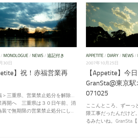
/
MONOLOGUE
/
NEWS
/
追記付き
APPETITE
/
DIARY
/
NEWS
/
1月30日
2007年10月25日
petite】祝！赤福営業再
【Appetite】
GranSta@東
071025
福＞三重県、営業禁止処分を解除…
業再開へ 三重県は３０日午前、消
ここんところ、ずーっ
装で無期限の営業禁止処分にし...
隈工事だったんだけど
るみたいね。GranSta【