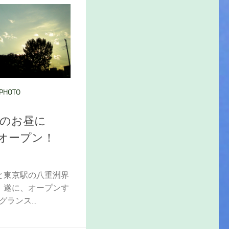
PHOTO
今日のお昼に
京駅オープン！
と東京駅の八重洲界
。遂に、オープンす
グランス...