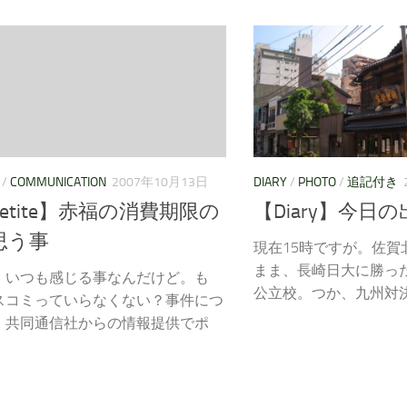
/
COMMUNICATION
2007年10月13日
DIARY
/
PHOTO
/
追記付き
petite】赤福の消費期限の
【Diary】今日の出
思う事
現在15時ですが。佐賀
まま、長崎日大に勝っ
、いつも感じる事なんだけど。も
公立校。つか、九州対決か
スコミっていらなくない？事件につ
、共同通信社からの情報提供でポ