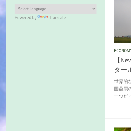
Powered by
Translate
ECONOM
【N
タール
世界的
国贔屓
一つだっ