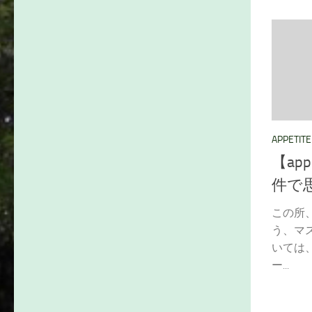
APPETITE
【ap
件で
この所
う、マ
いては
ー...