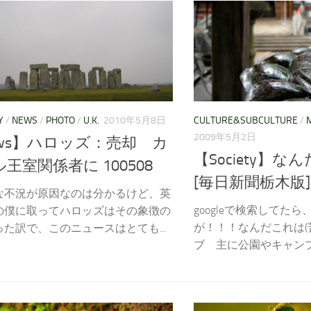
Y
/
NEWS
/
PHOTO
/
U.K.
2010年5月8日
CULTURE&SUBCULTURE
/
2009年5月2日
ews】ハロッズ：売却 カ
【Society】
王室関係者に 100508
[毎日新聞栃木版]
な不況が原因なのは分かるけど、英
googleで検索してた
の僕に取ってハロッズはその象徴の
が！！！なんだこれは(
た訳で、このニュースはとても...
ブ 主に公園やキャンプ場