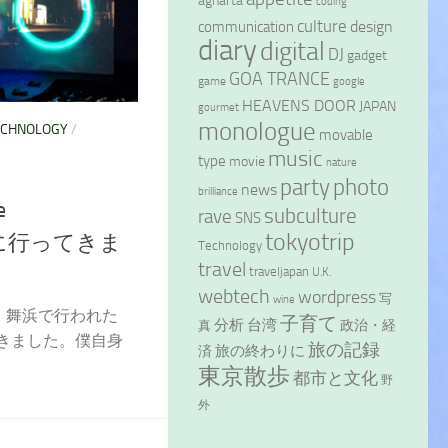
agharta
coding
culture
design
communication
diary
digital
DJ
gadget
GOA TRANCE
game
google
HEAVENS DOOR
JAPAN
gourmet
monologue
ECHNOLOGY
/
movable
music
type
movie
nature
party
photo
news
brilliance
e
subculture
rave
SNS
tokyotrip
019に行ってきま
Technology
travel
traveljapan
U.K.
webtech
wordpress
写
wine
）、舞浜で行われた
子育て
分析
台湾
政治・経
真
行ってきました。僕自身
旅の記録
旅の終わりに
済
東京散歩
都市と文化
野
外