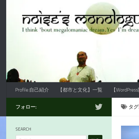
コンテンツへスキップ
Profile:自己紹介
【都市と文化】一覧
【WordPre
フォロー:
タグ
SEARCH
検