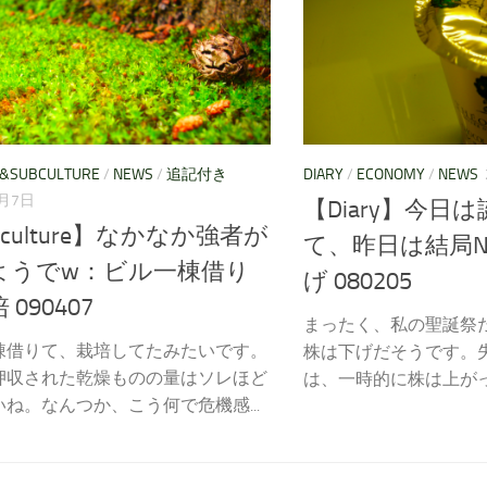
E&SUBCULTURE
/
NEWS
/
追記付き
DIARY
/
ECONOMY
/
NEWS
4月7日
【Diary】今日
bculture】なかなか強者が
て、昨日は結局NY
ようでw：ビル一棟借り
げ 080205
090407
まったく、私の聖誕祭
棟借りて、栽培してたみたいです。
株は下げだそうです。
押収された乾燥ものの量はソレほど
は、一時的に株は上がっ
ね。なんつか、こう何で危機感...