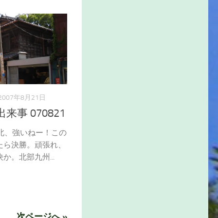
2007年8月21日
来事 070821
北、強いねー！この
たら決勝。頑張れ、
。北部九州...
次ページへ »