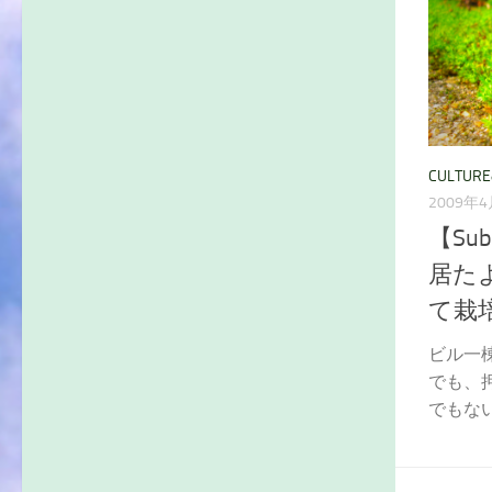
CULTUR
2009年
【Su
居た
て栽培 
ビル一
でも、
でもない