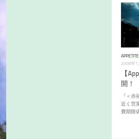
APPETITE
2008年
【Ap
開！
『＜赤
近く営
費期限偽