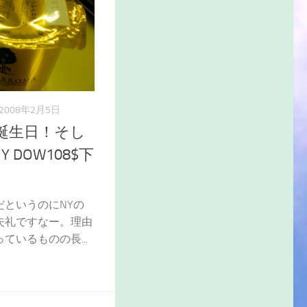
2008年2月5日
は誕生日！そし
 DOW108$下
だというのにNYの
失礼ですなー。理由
ているものの長...