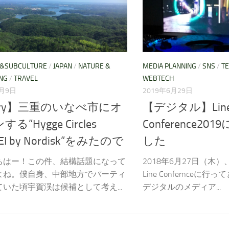
E&SUBCULTURE
/
JAPAN
/
NATURE &
MEDIA PLANNING
/
SNS
/
T
NG
/
TRAVEL
WEBTECH
7月9日
2019年6月29日
ary】三重のいなべ市にオ
【デジタル】Lin
る”Hygge Circles
Conference2
EI by Nordisk”をみたので
した
ちはー！この件、結構話題になって
2018年6月27日（木
よね。僕自身、中部地方でパーティ
Line Confernceに
いた頃宇賀渓は候補として考え...
デジタルのメディア...