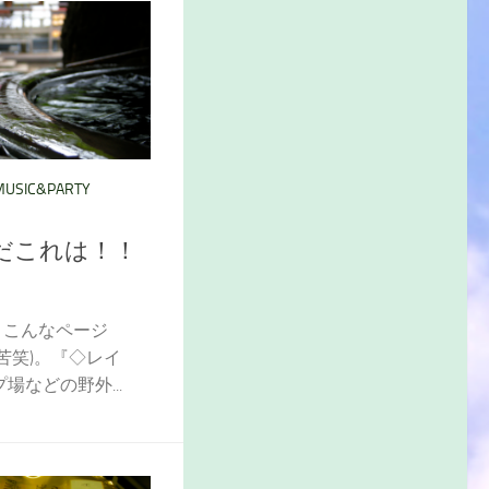
MUSIC&PARTY
なんだこれは！！
ら、こんなページ
苦笑)。『◇レイ
などの野外...