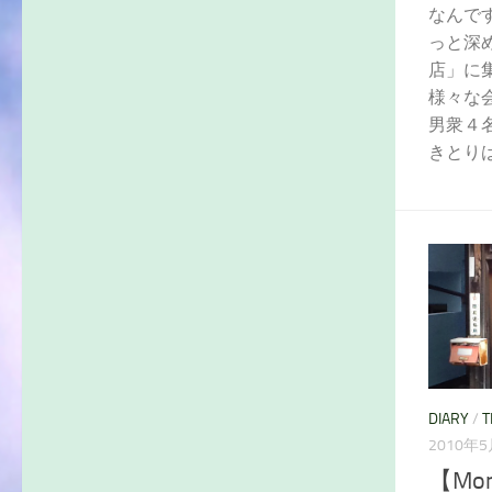
なんで
っと深
店」に
様々な
男衆４
きとり
DIARY
/
T
2010年
【Mon