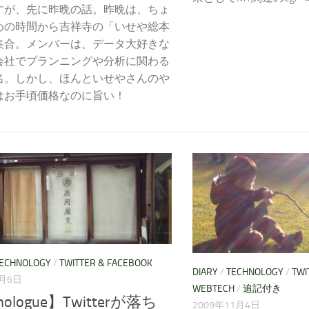
すが、先に昨晩の話。昨晩は、ちょ
めの時間から吉祥寺の「いせや総本
集合。メンバーは、データ大好きな
会社でプランニングや分析に関わる
名。しかし、ほんといせやさんのや
はお手頃価格なのに旨い！
ECHNOLOGY
/
TWITTER & FACEBOOK
DIARY
/
TECHNOLOGY
/
TWI
5月6日
WEBTECH
/
追記付き
ologue】Twitterが落ち
2009年11月4日