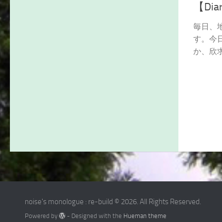
【Di
毎日、
す。今
か、欣求
noise's monologue : re-build © 2026. All Rights Reserved.
Powered by
- Designed with the
Hueman theme