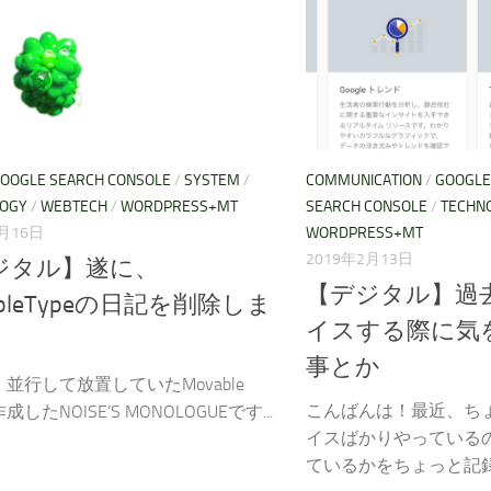
OOGLE SEARCH CONSOLE
/
SYSTEM
/
COMMUNICATION
/
GOOGLE
LOGY
/
WEBTECH
/
WORDPRESS+MT
SEARCH CONSOLE
/
TECHN
2月16日
WORDPRESS+MT
2019年2月13日
ジタル】遂に、
【デジタル】過
ableTypeの日記を削除しま
イスする際に気
事とか
並行して放置していたMovable
こんばんは！最近、ち
作成したNOISE’S MONOLOGUEです...
イスばかりやっている
ているかをちょっと記録