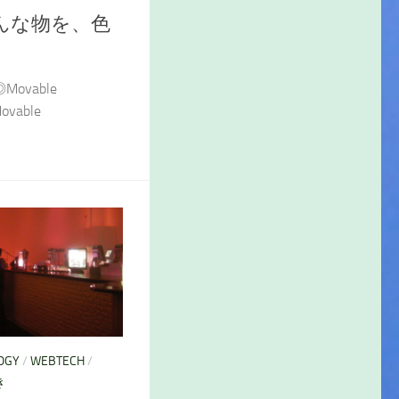
んな物を、色
vable
ovable
OGY
/
WEBTECH
/
き