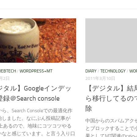
DIARY
/
TECHNOLOGY
/
WO
EBTECH
/
WORDPRESS+MT
2011年3月10日
2月2日
【デジタル】結
タル】Googleインデッ
ら移行してるのでmt
＠Search console
除
、Search Consoleでの最適化作
始しました。なにぶん投稿記事が
中国からのスパムアク
0以上あるので、地味にコツコツやる
とブロックすることで
いなと感じています。と言う入り口
果としてMT関連のcgiへ