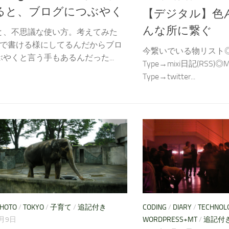
ると、ブログにつぶやく
【デジタル】色
んな所に繋ぐ
と、不思議な使い方。考えてみた
fiで書ける様にしてるんだからブロ
今繋いでいる物リスト◎Mo
やくと言う手もあるんだった...
Type→mixi日記(RSS)◎M
Type→twitter...
HOTO
/
TOKYO
/
子育て
/
追記付き
CODING
/
DIARY
/
TECHNOL
7月9日
WORDPRESS+MT
/
追記付