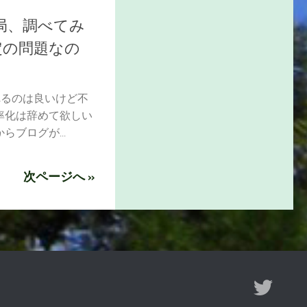
局、調べてみ
設定の問題なの
くれるのは良いけど不
率化は辞めて欲しい
ブログが...
次ページへ »