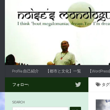
コンテンツへスキップ
Profile:自己紹介
【都市と文化】一覧
【WordPre
フォロー:
タグ
SEARCH
検