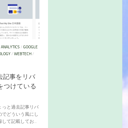
 ANALYTICS
/
GOOGLE
OLOGY
/
WEBTECH
/
去記事をリバ
をつけている
ょっと過去記事リバ
のでどういう風にし
して記載してお...