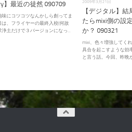
2009年3月21日
ary】最近の徒然 090709
【デジタル】結
地味にコツコツなんかしら創ってま
たらmixi側の
日は、フライヤーの最終入校(何故
か？ 090321
浄土だけで３バージョンになっ...
mixi、色々増強して
具合を起こすような効
と言う話。今回、昨晩から