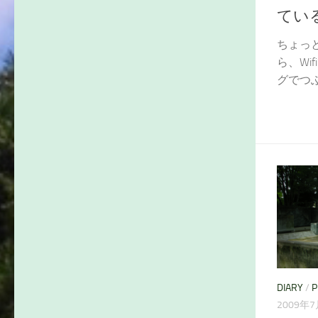
てい
ちょっ
ら、Wi
グでつぶ
DIARY
/
P
2009年