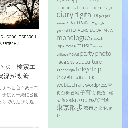
agharta
coding
culture
design
communication
diary
digital
DJ
gadget
GOA TRANCE
game
google
HEAVENS DOOR
JAPAN
gourmet
monologue
CS
/
GOOGLE SEARCH
movable
WEBTECH
/
music
type
movie
nature
party
photo
news
brilliance
subculture
rave
SNS
いぶ、検索エ
tokyotrip
Technology
状況が改善
travel
traveljapan
U.K.
webtech
wordpress
写
wine
ちょっと色々あって
子育て
分析
台湾
政治・経
真
、子供と一緒に公園
旅の記録
旅の終わりに
済
りでのんびり過...
東京散歩
都市と文化
野
外