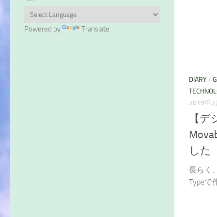
Powered by
Translate
DIARY
/
G
TECHNO
2019年
【デ
Mov
した
長らく、
Typeで