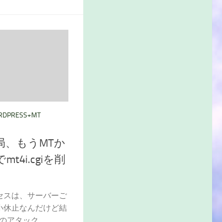
RDPRESS+MT
局、もうMTか
4i.cgiを削
セスは、サーバーご
小休止なんだけど結
のアタック...