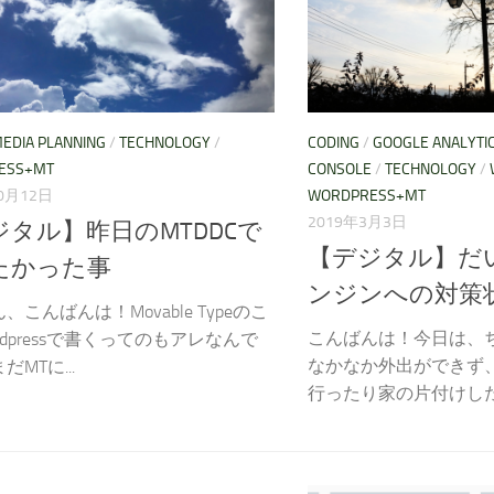
EDIA PLANNING
/
TECHNOLOGY
/
CODING
/
GOOGLE ANALYTI
ESS+MT
CONSOLE
/
TECHNOLOGY
/
0月12日
WORDPRESS+MT
2019年3月3日
ジタル】昨日のMTDDCで
【デジタル】だ
たかった事
ンジンへの対策
、こんばんは！Movable Typeのこ
こんばんは！今日は、
rdpressで書くってのもアレなんで
なかなか外出ができず
MTに...
行ったり家の片付けした