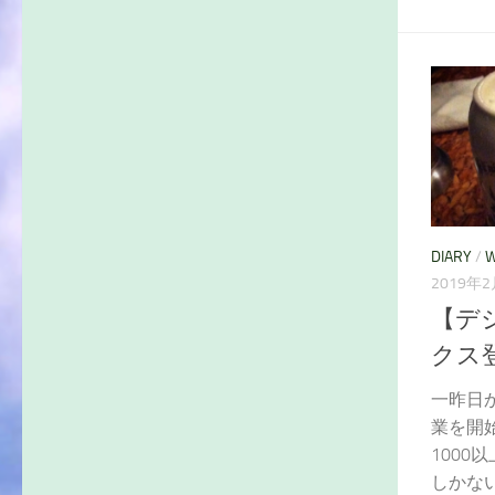
DIARY
/
W
2019年
【デジ
クス登録
一昨日から
業を開
100
しかな