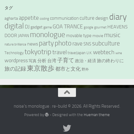
タグ
diary
appetite
culture
design
communication
agharta
coding
digital
GOA TRANCE
DJ
HEAVENS
gadget
game
google
gourmet
monologue
music
DOOR
movable type
JAPAN
movie
party
photo
subculture
rave
news
SNS
nature brilliance
tokyotrip
webtech
travel
Technology
traveljapan
U.K.
wine
wordpress
子育て
分析
台湾
旅の終わりに
政治・経済
写真
東京散歩
旅の記録
都市と文化
野外
noise's monologue : re-build © 2026. All Rights Reserved.
Powered by
- Designed with the
Hueman theme