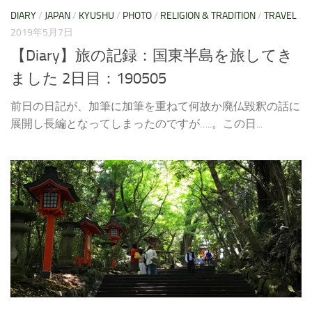
DIARY
/
JAPAN
/
KYUSHU
/
PHOTO
/
RELIGION & TRADITION
/
TRAVEL
2019年5月7日
【Diary】旅の記録：国東半島を旅してき
ました 2日目：190505
前日の日記が、加筆に加筆を重ねて何故か廃仏毀釈の話に
展開し長編となってしまったのですが…..。この日...