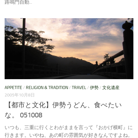
路鳴門自動...
APPETITE
/
RELIGION & TRADITION
/
TRAVEL
/
伊勢
/
文化遺産
2005年10月8日
【都市と文化】伊勢うどん、食べたい
な。 051008
いつも、三重に行くとわがままを言って『おかげ横町』に
行きます。いやね、あの町の雰囲気が好きなんですよね。