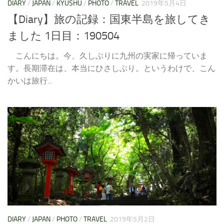
DIARY
/
JAPAN
/
KYUSHU
/
PHOTO
/
TRAVEL
2019年5月4日
【Diary】旅の記録：国東半島を旅してき
ました 1日目：190504
こんにちは。今、久しぶりに九州の実家に帰っていま
す。長期滞在は、本当にひさしぶり。というわけで、こん
かいは旅行...
DIARY
/
JAPAN
/
PHOTO
/
TRAVEL
2019年5月2日