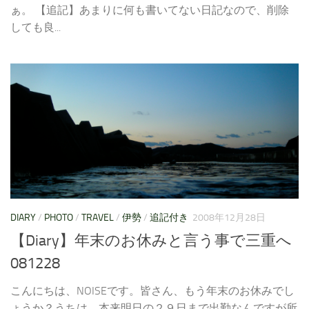
ぁ。 【追記】あまりに何も書いてない日記なので、削除
しても良...
DIARY
/
PHOTO
/
TRAVEL
/
伊勢
/
追記付き
2008年12月28日
【Diary】年末のお休みと言う事で三重へ
081228
こんにちは、NOISEです。皆さん、もう年末のお休みでし
ょうか？うちは、本来明日の２９日まで出勤なんですが所