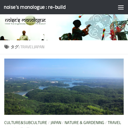
noise's monologue : re-build
コンテンツへスキップ
タグ:
TRAVELJAPAN
CULTURE&SUBCULTURE
/
JAPAN
/
NATURE & GARDENING
/
TRAVEL