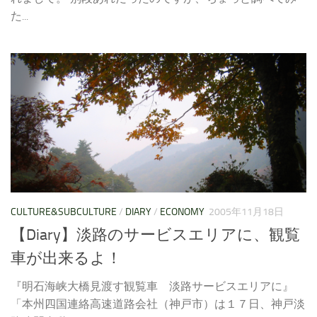
た...
CULTURE&SUBCULTURE
/
DIARY
/
ECONOMY
2005年11月18日
【Diary】淡路のサービスエリアに、観覧
車が出来るよ！
『明石海峡大橋見渡す観覧車 淡路サービスエリアに』
「本州四国連絡高速道路会社（神戸市）は１７日、神戸淡