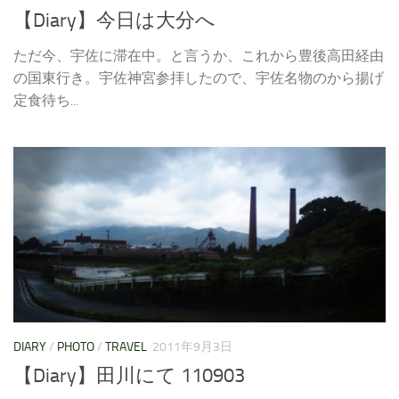
【Diary】今日は大分へ
ただ今、宇佐に滞在中。と言うか、これから豊後高田経由
の国東行き。宇佐神宮参拝したので、宇佐名物のから揚げ
定食待ち...
DIARY
/
PHOTO
/
TRAVEL
2011年9月3日
【Diary】田川にて 110903