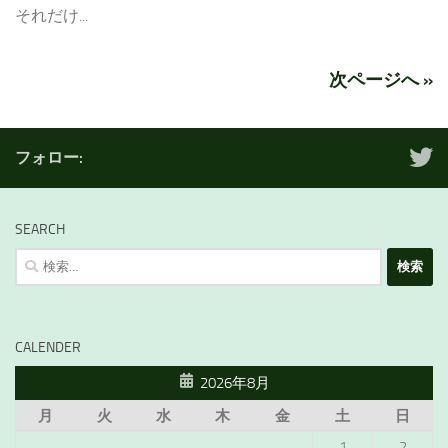
それだけ...
次ページへ »
フォロー:
SEARCH
検
索:
CALENDER
2026年8月
月
火
水
木
金
土
日
1
2