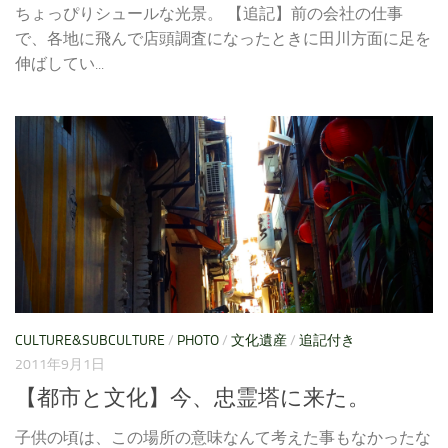
ちょっぴりシュールな光景。 【追記】前の会社の仕事
で、各地に飛んで店頭調査になったときに田川方面に足を
伸ばしてい...
CULTURE&SUBCULTURE
/
PHOTO
/
文化遺産
/
追記付き
2011年9月1日
【都市と文化】今、忠霊塔に来た。
子供の頃は、この場所の意味なんて考えた事もなかったな