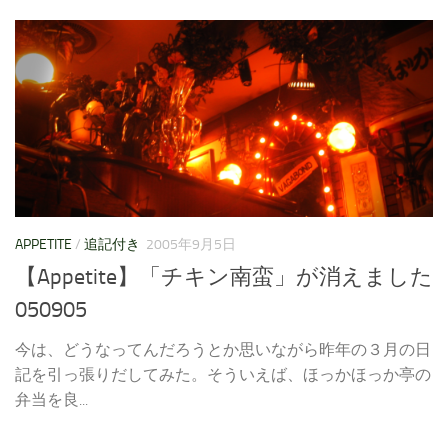
APPETITE
/
追記付き
2005年9月5日
【Appetite】「チキン南蛮」が消えました
050905
今は、どうなってんだろうとか思いながら昨年の３月の日
記を引っ張りだしてみた。そういえば、ほっかほっか亭の
弁当を良...