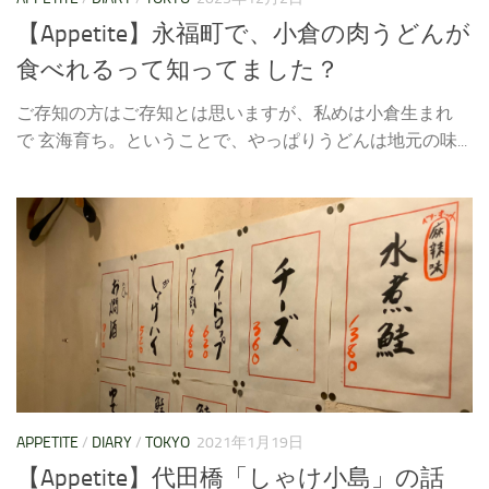
【Appetite】永福町で、小倉の肉うどんが
食べれるって知ってました？
ご存知の方はご存知とは思いますが、私めは小倉生まれ
で 玄海育ち。ということで、やっぱりうどんは地元の味...
APPETITE
/
DIARY
/
TOKYO
2021年1月19日
【Appetite】代田橋「しゃけ小島」の話