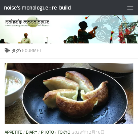
noise's monologue : re-build
コンテンツへスキップ
タグ:
GOURMET
APPETITE
/
DIARY
/
PHOTO
/
TOKYO
2023年12月16日