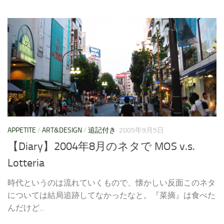
APPETITE
/
ART&DESIGN
/
追記付き
2005年9月5日
【Diary】2004年8月のネタで MOS v.s.
Lotteria
時代というのは流れていくもので、懐かしい反面このネタ
については結局追跡してなかったなと。『菜摘』は食べた
んだけど...