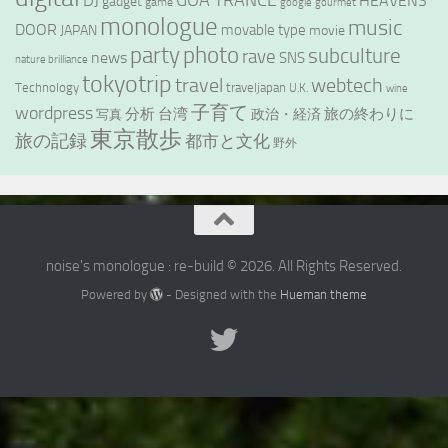
GOA TRANCE
DJ
HEAVENS
gadget
game
google
gourmet
monologue
music
DOOR
movable type
JAPAN
movie
party
photo
subculture
rave
news
SNS
nature brilliance
tokyotrip
webtech
travel
Technology
traveljapan
U.K.
wine
wordpress
子育て
分析
台湾
旅の終わりに
政治・経済
写真
東京散歩
旅の記録
都市と文化
野外
noise's monologue : re-build © 2026. All Rights Reserved.
Powered by
- Designed with the
Hueman theme