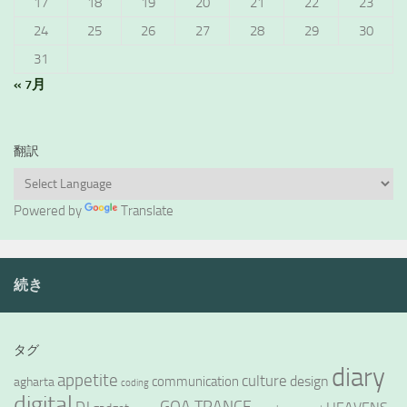
17
18
19
20
21
22
23
24
25
26
27
28
29
30
31
« 7月
翻訳
Powered by
Translate
続き
タグ
diary
appetite
culture
design
communication
agharta
coding
digital