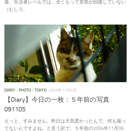
後、生活者レベルでは、全くもって景気が回復していない
（むしろ...
DIARY
/
PHOTO
/
TOKYO
2009年11月6日
【Diary】今日の一枚：５年前の写真
091105
えっと、すみません。昨日は天気悪かったんで、何も撮っ
てないんですよね。と言う訳で、５年前の2004年11月06