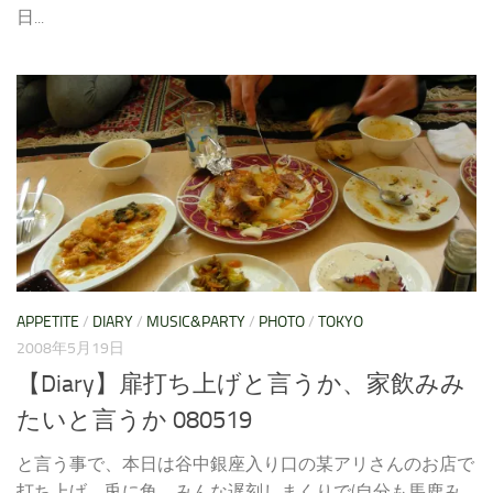
日...
APPETITE
/
DIARY
/
MUSIC&PARTY
/
PHOTO
/
TOKYO
2008年5月19日
【Diary】扉打ち上げと言うか、家飲みみ
たいと言うか 080519
と言う事で、本日は谷中銀座入り口の某アリさんのお店で
打ち上げ。兎に角、みんな遅刻しまくりで(自分も馬鹿み