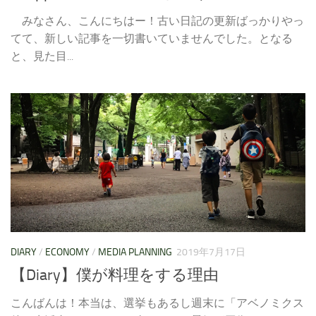
みなさん、こんにちはー！古い日記の更新ばっかりやっ
てて、新しい記事を一切書いていませんでした。となる
と、見た目...
DIARY
/
ECONOMY
/
MEDIA PLANNING
2019年7月17日
【Diary】僕が料理をする理由
こんばんは！本当は、選挙もあるし週末に「アベノミクス