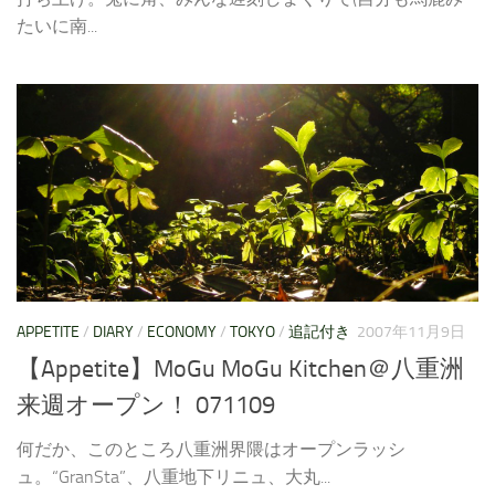
たいに南...
APPETITE
/
DIARY
/
ECONOMY
/
TOKYO
/
追記付き
2007年11月9日
【Appetite】MoGu MoGu Kitchen＠八重洲
来週オープン！ 071109
何だか、このところ八重洲界隈はオープンラッシ
ュ。“GranSta”、八重地下リニュ、大丸...