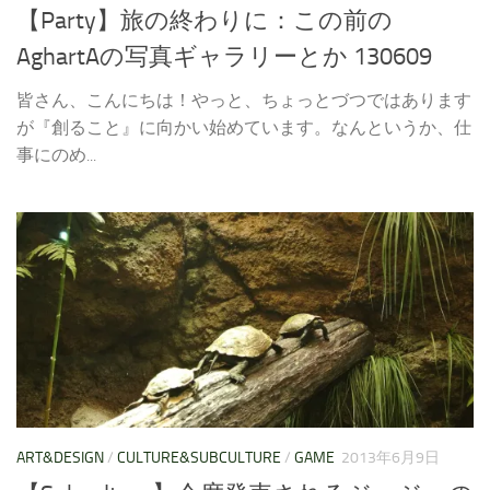
【Party】旅の終わりに：この前の
AghartAの写真ギャラリーとか 130609
皆さん、こんにちは！やっと、ちょっとづつではあります
が『創ること』に向かい始めています。なんというか、仕
事にのめ...
ART&DESIGN
/
CULTURE&SUBCULTURE
/
GAME
2013年6月9日