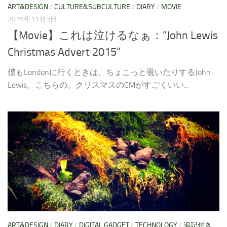
ART&DESIGN
/
CULTURE&SUBCULTURE
/
DIARY
/
MOVIE
2015年11月9日
【Movie】これは泣けるなぁ：”John Lewis
Christmas Advert 2015”
僕もLondonに行くときは、ちょこっと覗いたりするJohn
Lewis。こちらの、クリスマスのCMがすごくいい...
ART&DESIGN
/
DIARY
/
DIGITAL GADGET
/
TECHNOLOGY
/
追記付き