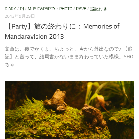
DIARY
/
DJ
/
MUSIC&PARTY
/
PHOTO
/
RAVE
/
追記付き
2013年9月29日
【Party】旅の終わりに：Memories of
Mandaravision 2013
文章は、後でかくよ。ちょっと、今から外出なので♪ 【追
記】と言って、結局書かないまま終わっていた模様。SHO
ちゃ...