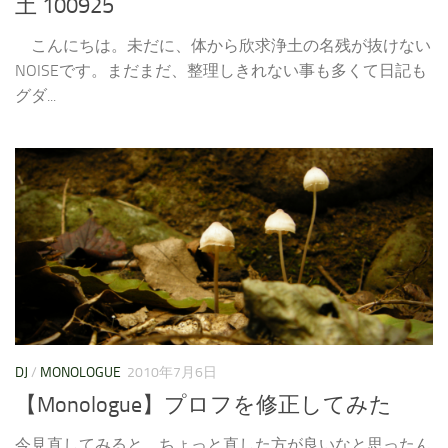
土 100925
こんにちは。未だに、体から欣求浄土の名残が抜けない
NOISEです。まだまだ、整理しきれない事も多くて日記も
グダ...
DJ
/
MONOLOGUE
2010年7月6日
【Monologue】プロフを修正してみた
今見直してみると、ちょっと直した方が良いなと思ったん