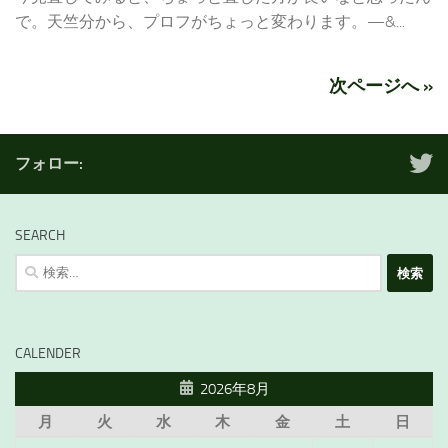
で。天竺分から、プロフがちょっと変わります。—&...
次ページへ »
フォロー:
SEARCH
検
索:
CALENDER
2026年8月
月
火
水
木
金
土
日