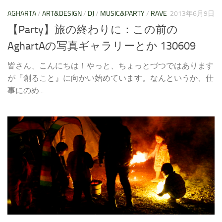
AGHARTA
/
ART&DESIGN
/
DJ
/
MUSIC&PARTY
/
RAVE
2013年6月9日
【Party】旅の終わりに：この前の
AghartAの写真ギャラリーとか 130609
皆さん、こんにちは！やっと、ちょっとづつではあります
が『創ること』に向かい始めています。なんというか、仕
事にのめ...