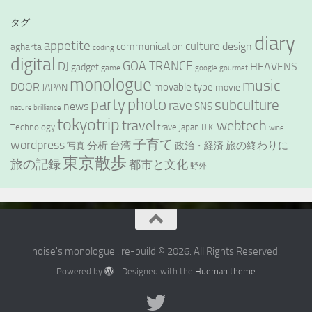
タグ
diary
appetite
culture
design
communication
agharta
coding
digital
GOA TRANCE
DJ
HEAVENS
gadget
game
google
gourmet
monologue
music
DOOR
movable type
JAPAN
movie
party
photo
subculture
rave
news
SNS
nature brilliance
tokyotrip
webtech
travel
Technology
traveljapan
U.K.
wine
wordpress
子育て
分析
台湾
旅の終わりに
政治・経済
写真
東京散歩
旅の記録
都市と文化
野外
noise's monologue : re-build © 2026. All Rights Reserved.
Powered by
- Designed with the
Hueman theme