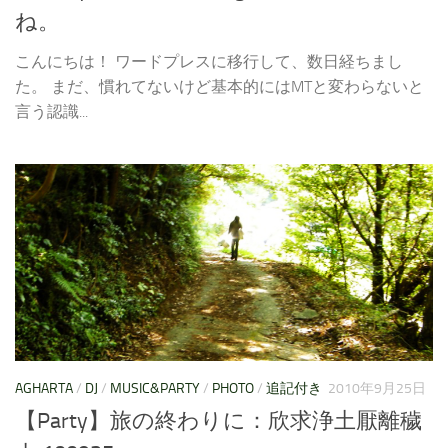
ね。
こんにちは！ ワードプレスに移行して、数日経ちまし
た。 まだ、慣れてないけど基本的にはMTと変わらないと
言う認識...
AGHARTA
/
DJ
/
MUSIC&PARTY
/
PHOTO
/
追記付き
2010年9月25日
【Party】旅の終わりに：欣求浄土厭離穢