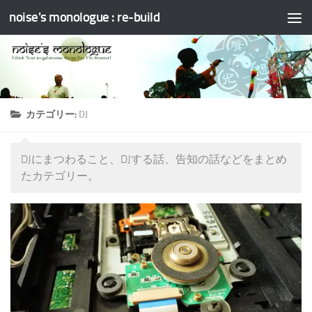
noise's monologue : re-build
コンテンツへスキップ
カテゴリー:
DJ
DJにまつわること、DJする話、告知の話などをまとめ
たカテゴリー。