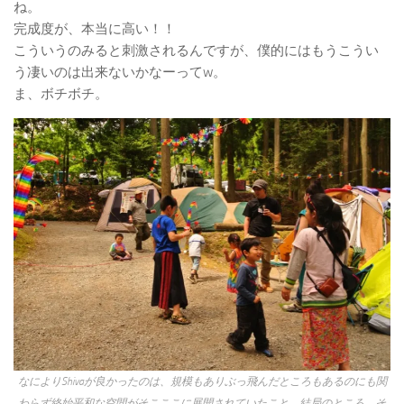
ね。
完成度が、本当に高い！！
こういうのみると刺激されるんですが、僕的にはもうこうい
う凄いのは出来ないかなーってw。
ま、ボチボチ。
なによりShivaが良かったのは、規模もありぶっ飛んだところもあるのにも関
わらず終始平和な空間がそこここに展開されていたこと。結局のところ、そ