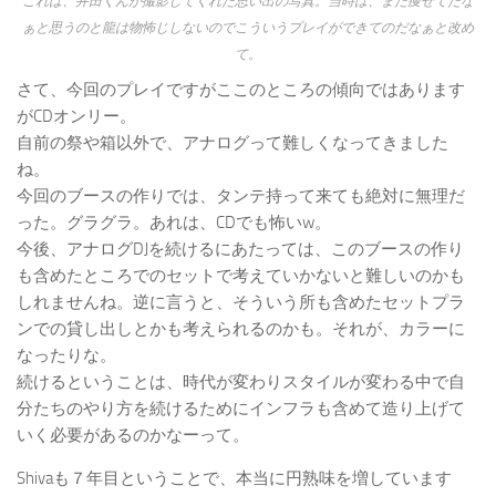
これは、井田くんが撮影してくれた思い出の写真。当時は、まだ痩せてたな
ぁと思うのと龍は物怖じしないのでこういうプレイができてのだなぁと改め
て。
さて、今回のプレイですがここのところの傾向ではあります
がCDオンリー。
自前の祭や箱以外で、アナログって難しくなってきました
ね。
今回のブースの作りでは、タンテ持って来ても絶対に無理だ
った。グラグラ。あれは、CDでも怖いw。
今後、アナログDJを続けるにあたっては、このブースの作り
も含めたところでのセットで考えていかないと難しいのかも
しれませんね。逆に言うと、そういう所も含めたセットプラ
ンでの貸し出しとかも考えられるのかも。それが、カラーに
なったりな。
続けるということは、時代が変わりスタイルが変わる中で自
分たちのやり方を続けるためにインフラも含めて造り上げて
いく必要があるのかなーって。
Shivaも７年目ということで、本当に円熟味を増しています