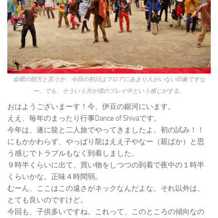
金曜の朝方と言うか、今回の初日はフロアにあまり人がいない印象ですな
ー。でも、そういう方が僕のプレイ中という感じがする。
おはようございまーす！今、伊豆の銀河にいます。
ええ、毎年のまったり行事Dance of Shivaです。
今年は、遂に龍と二人旅でやってきましたよ。初の試み！！
にもかかわらず、やっぱり龍はええ子やなー（親ばか）と思
う感じでトラブルもなく到着しました。
９時半くらいに出て、買い物をしつつの到着で夜中の１時半
くらいかな。正味４時間弱。
むーん、ここはこの遠さがネックなんだよな。それ以外は、
とても良いのですけど。
今回も、子供多いですね。これって、このところの傾向なの