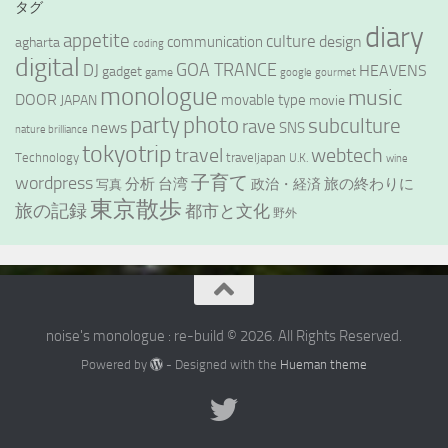
タグ
diary
appetite
culture
design
communication
agharta
coding
digital
GOA TRANCE
DJ
HEAVENS
gadget
game
google
gourmet
monologue
music
DOOR
movable type
JAPAN
movie
party
photo
subculture
rave
news
SNS
nature brilliance
tokyotrip
webtech
travel
Technology
traveljapan
U.K.
wine
wordpress
子育て
分析
台湾
旅の終わりに
政治・経済
写真
東京散歩
旅の記録
都市と文化
野外
noise's monologue : re-build © 2026. All Rights Reserved.
Powered by
- Designed with the
Hueman theme