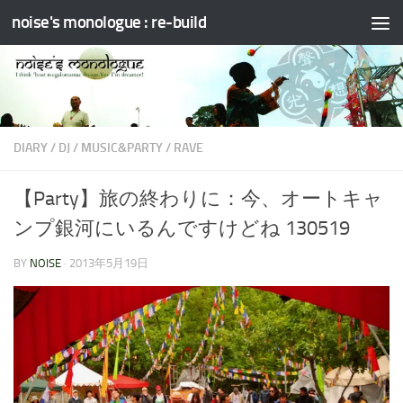
noise's monologue : re-build
コンテンツへスキップ
DIARY
/
DJ
/
MUSIC&PARTY
/
RAVE
【Party】旅の終わりに：今、オートキャ
ンプ銀河にいるんですけどね 130519
BY
NOISE
·
2013年5月19日