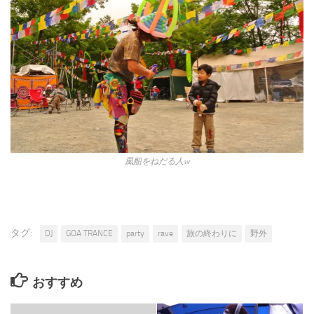
風船をねだる人w
タグ:
DJ
GOA TRANCE
party
rave
旅の終わりに
野外
おすすめ