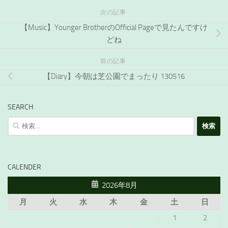
次の記事
【Music】Younger BrotherのOfficial Pageで見たんですけ
どね
前の記事
【Diary】今朝は芝公園でまったり 130516
SEARCH
検
索:
CALENDER
2026年8月
月
火
水
木
金
土
日
1
2