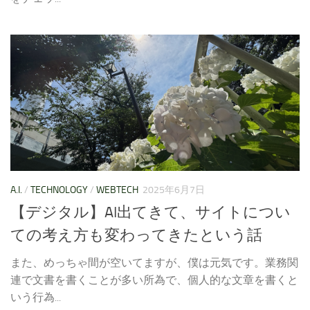
A.I.
/
TECHNOLOGY
/
WEBTECH
2025年6月7日
【デジタル】AI出てきて、サイトについ
ての考え方も変わってきたという話
また、めっちゃ間が空いてますが、僕は元気です。業務関
連で文書を書くことが多い所為で、個人的な文章を書くと
いう行為...