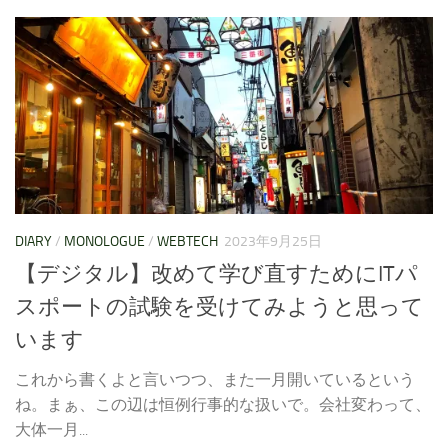
DIARY
/
MONOLOGUE
/
WEBTECH
2023年9月25日
【デジタル】改めて学び直すためにITパ
スポートの試験を受けてみようと思って
います
これから書くよと言いつつ、また一月開いているという
ね。まぁ、この辺は恒例行事的な扱いで。会社変わって、
大体一月...