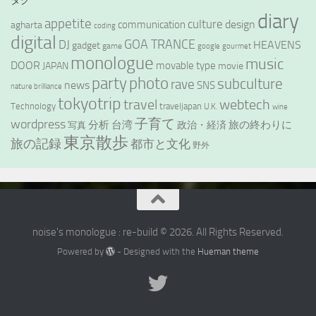
タグ
diary
appetite
culture
design
communication
agharta
coding
digital
GOA TRANCE
DJ
HEAVENS
gadget
game
google
gourmet
monologue
music
DOOR
movable type
JAPAN
movie
party
photo
subculture
rave
news
SNS
nature brilliance
tokyotrip
webtech
travel
Technology
traveljapan
U.K.
wine
wordpress
子育て
分析
台湾
旅の終わりに
政治・経済
写真
東京散歩
旅の記録
都市と文化
野外
noise's monologue : re-build © 2026. All Rights Reserved.
Powered by
- Designed with the
Hueman theme