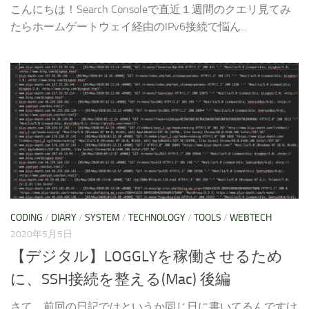
こんにちは！Search Consoleで直近１週間のクエリ見てみ
たらホームゲートウェイ経由のIPv6接続で悩ん...
CODING
/
DIARY
/
SYSTEM
/
TECHNOLOGY
/
TOOLS
/
WEBTECH
2020年5月5日
【デジタル】LOGGLYを稼働させるため
に、SSH接続を整える(Mac) 後編
さて、前回の日記ではというか同じ日に書いてるんですけ