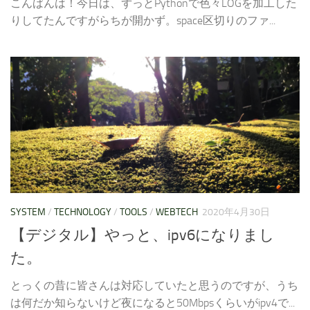
こんばんは！今日は、ずっとPythonで色々LOGを加工した
りしてたんですがらちが開かず。space区切りのファ...
SYSTEM
/
TECHNOLOGY
/
TOOLS
/
WEBTECH
2020年4月30日
【デジタル】やっと、ipv6になりまし
た。
とっくの昔に皆さんは対応していたと思うのですが、うち
は何だか知らないけど夜になると50Mbpsくらいがipv4で...