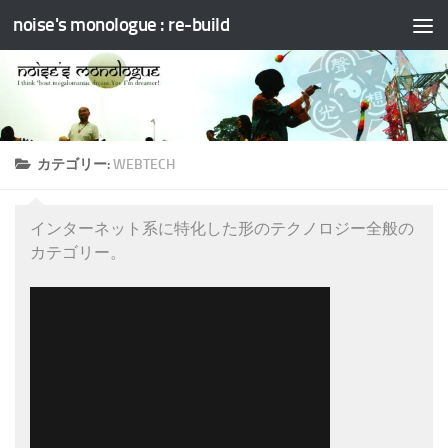
noise's monologue : re-build
コンテンツへスキップ
カテゴリー:
WEBTECH
インターネット系に特化した形のテクノロジー全般の
カテゴリー。