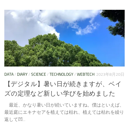
DATA
/
DIARY
/
SCIENCE
/
TECHNOLOGY
/
WEBTECH
2023年8月20日
【デジタル】暑い日が続きますが、ベイ
ズの定理など新しい学びを始めました
最近、かなり暑い日が続いていますね。僕はといえば、
最近庭にエキナセアを植えては枯れ、植えては枯れを繰り
返して凹...