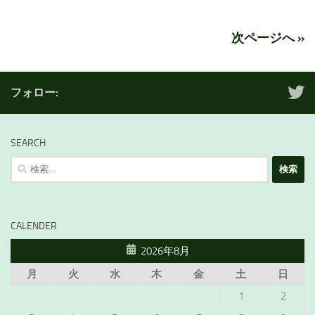
次ページへ »
フォロー:
SEARCH
検
索:
CALENDER
2026年8月
月
火
水
木
金
土
日
1
2