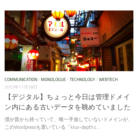
COMMUNICATION
/
MONOLOGUE
/
TECHNOLOGY
/
WEBTECH
2023年11月18日
【デジタル】ちょっと今日は管理ドメイ
ン内にある古いデータを眺めていました
僕が昔から持っていて、唯一手放していないドメインが、
このWordpressも置いている「kluv-depth.c...