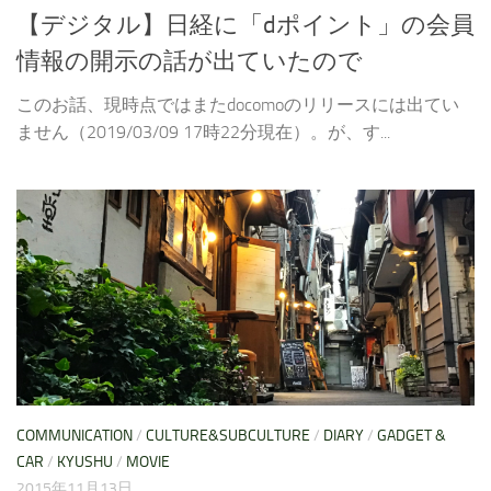
【デジタル】日経に「dポイント」の会員
情報の開示の話が出ていたので
このお話、現時点ではまたdocomoのリリースには出てい
ません（2019/03/09 17時22分現在）。が、す...
COMMUNICATION
/
CULTURE&SUBCULTURE
/
DIARY
/
GADGET &
CAR
/
KYUSHU
/
MOVIE
2015年11月13日