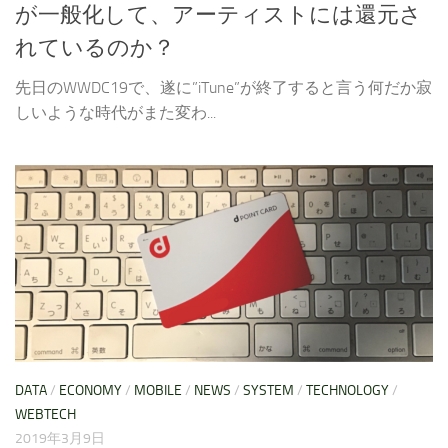
が一般化して、アーティストには還元さ
れているのか？
先日のWWDC19で、遂に”iTune”が終了すると言う何だか寂
しいような時代がまた変わ...
DATA
/
ECONOMY
/
MOBILE
/
NEWS
/
SYSTEM
/
TECHNOLOGY
/
WEBTECH
2019年3月9日