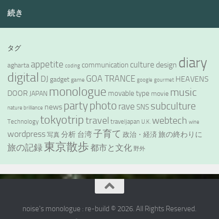
続き
タグ
diary
appetite
culture
design
communication
agharta
coding
digital
GOA TRANCE
DJ
HEAVENS
gadget
game
google
gourmet
monologue
music
DOOR
movable type
JAPAN
movie
party
photo
subculture
rave
news
SNS
nature brilliance
tokyotrip
webtech
travel
Technology
traveljapan
U.K.
wine
wordpress
子育て
分析
台湾
旅の終わりに
政治・経済
写真
東京散歩
旅の記録
都市と文化
野外
noise's monologue : re-build © 2026. All Rights Reserved.