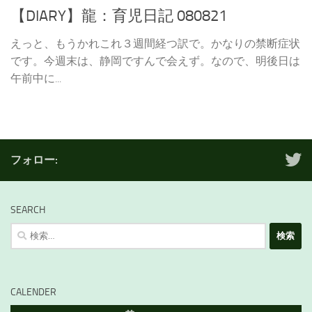
【DIARY】龍：育児日記 080821
えっと、もうかれこれ３週間経つ訳で。かなりの禁断症状
です。今週末は、静岡ですんで会えず。なので、明後日は
午前中に...
フォロー:
SEARCH
検
索:
CALENDER