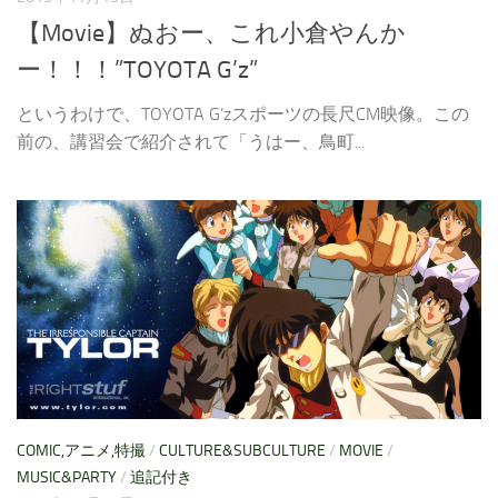
【Movie】ぬおー、これ小倉やんか
ー！！！”TOYOTA G’z”
というわけで、TOYOTA G’zスポーツの長尺CM映像。この
前の、講習会で紹介されて「うはー、鳥町...
COMIC,アニメ,特撮
/
CULTURE&SUBCULTURE
/
MOVIE
/
MUSIC&PARTY
/
追記付き