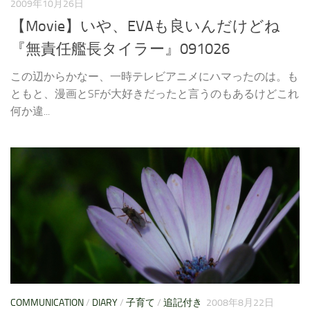
2009年10月26日
【Movie】いや、EVAも良いんだけどね
『無責任艦長タイラー』091026
この辺からかなー、一時テレビアニメにハマったのは。も
ともと、漫画とSFが大好きだったと言うのもあるけどこれ
何か違...
COMMUNICATION
/
DIARY
/
子育て
/
追記付き
2008年8月22日