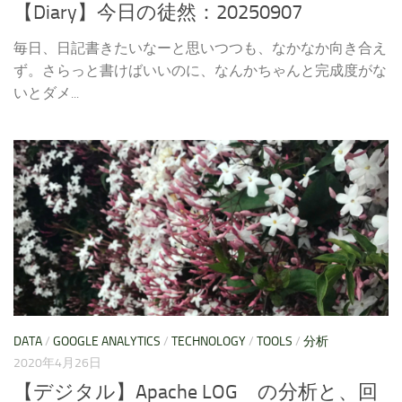
【Diary】今日の徒然：20250907
毎日、日記書きたいなーと思いつつも、なかなか向き合え
ず。さらっと書けばいいのに、なんかちゃんと完成度がな
いとダメ...
DATA
/
GOOGLE ANALYTICS
/
TECHNOLOGY
/
TOOLS
/
分析
2020年4月26日
【デジタル】Apache LOG の分析と、回