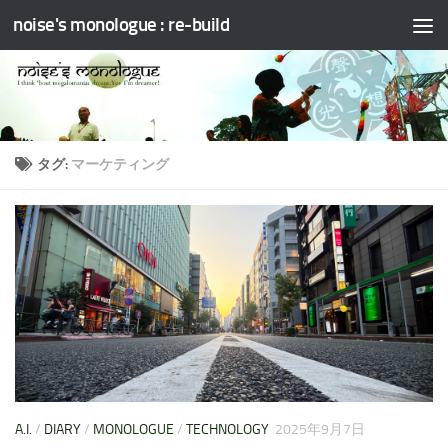
noise's monologue : re-build
コンテンツへスキップ
タグ:
マーケティング
A.I.
/
DIARY
/
MONOLOGUE
/
TECHNOLOGY
2025年9月7日