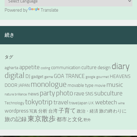
Powered by
Translate
続き
タグ
diary
appetite
culture
design
communication
agharta
coding
digital
GOA TRANCE
DJ
HEAVENS
gadget
game
google
gourmet
monologue
music
DOOR
movable type
JAPAN
movie
party
photo
subculture
rave
news
SNS
nature brilliance
tokyotrip
webtech
travel
Technology
traveljapan
U.K.
wine
wordpress
子育て
分析
台湾
旅の終わりに
政治・経済
写真
東京散歩
旅の記録
都市と文化
野外