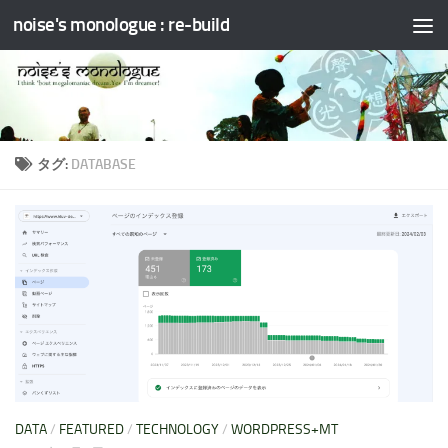
noise's monologue : re-build
コンテンツへスキップ
タグ:
DATABASE
DATA
/
FEATURED
/
TECHNOLOGY
/
WORDPRESS+MT