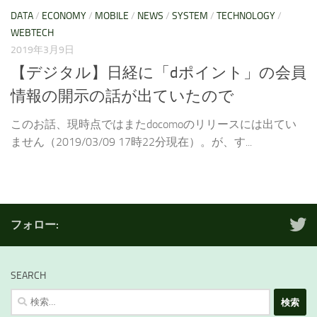
DATA
/
ECONOMY
/
MOBILE
/
NEWS
/
SYSTEM
/
TECHNOLOGY
/
WEBTECH
2019年3月9日
【デジタル】日経に「dポイント」の会員
情報の開示の話が出ていたので
このお話、現時点ではまたdocomoのリリースには出てい
ません（2019/03/09 17時22分現在）。が、す...
フォロー:
SEARCH
検
索: