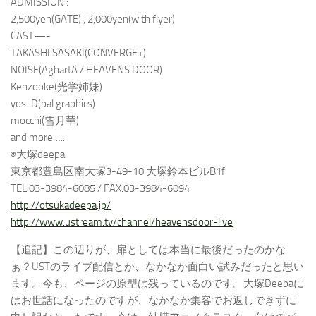
ADMISSION :
2,500yen(GATE) , 2,000yen(with flyer)
CAST—-
TAKASHI SASAKI(CONVERGE+)
NOISE(AghartA / HEAVENS DOOR)
Kenzooke(光学姉妹)
yos-D(pal graphics)
mocchi(雪月華)
and more…..
◉大塚deepa
東京都豊島区南大塚3-49-10.大塚鈴本ビルB1f
TEL:03-3984-6085 / FAX:03-3984-6094
http://otsukadeepa.jp/
http://www.ustream.tv/channel/heavensdoor-live
【追記】この辺りが、扉としては本当に最後だったのかな
ぁ？USTのライブ配信とか、なかなか面白い試みだったと思い
ます。今も、ページの原型は残っているのです。大塚Deepaに
はお世話になったのですが、なかなか集客でお返しできずに