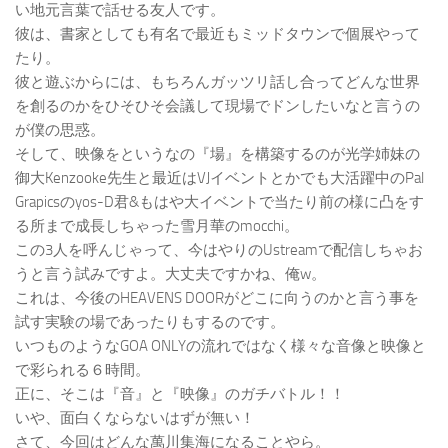
い地元言葉で話せる友人です。
彼は、書家としても有名で最近もミッドタウンで個展やって
たり。
彼と遊ぶからには、もちろんガッツリ話し合ってどんな世界
を創るのかをひそひそ会議して現場でドンしたいなと言うの
が僕の思惑。
そして、映像をというなの『場』を構築するのが光学姉妹の
御大Kenzooke先生と最近はVJイベントとかでも大活躍中のPal
Grapicsのyos-D君&もはや大イベントで当たり前の様に凸をす
る所まで成長しちゃった雪月華のmocchi。
この3人を呼んじゃって、今はやりのUstreamで配信しちゃお
うと言う試みですよ。大丈夫ですかね、俺w。
これは、今後のHEAVENS DOORがどこに向うのかと言う事を
試す実験の場であったりもするのです。
いつものようなGOA ONLYの流れではなく様々な音像と映像と
で彩られる６時間。
正に、そこは『音』と『映像』のガチバトル！！
いや、面白くならないはずが無い！
さて、今回はどんな萬川集海になることやら。