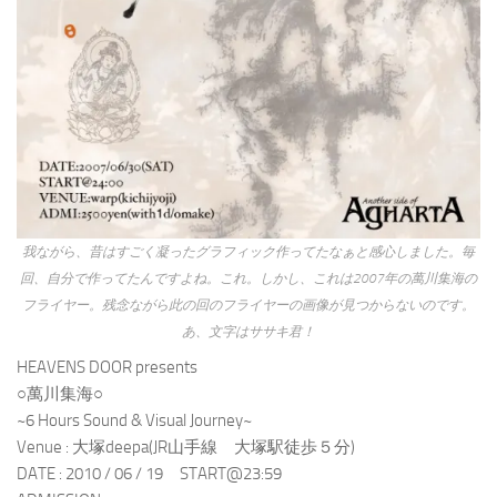
我ながら、昔はすごく凝ったグラフィック作ってたなぁと感心しました。毎
回、自分で作ってたんですよね。これ。しかし、これは2007年の萬川集海の
フライヤー。残念ながら此の回のフライヤーの画像が見つからないのです。
あ、文字はササキ君！
HEAVENS DOOR presents
○萬川集海○
~6 Hours Sound & Visual Journey~
Venue : 大塚deepa(JR山手線 大塚駅徒歩５分)
DATE : 2010 / 06 / 19 START@23:59