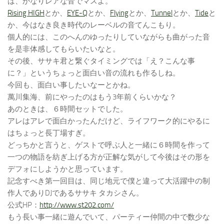
は、かなりレアな音でマスよ。
Rising HIGH
とか、
EYE-Q
とか、
Flying
とか、
Tunnel
とか、
Tide
と
か、今はなき良き時代のレーベルの音てんこもり。
個人的には、このへんのゆったりしていながらも曲がった音
を是非体感してもらいたいなと。
その後、ササキ君と繋ぐタイミングでは「え？こんな事
に？」というちょっと面白い音の流れも作るしね。
今回も、面白い事したいなーとかね。
萬川集海、前にやったのはもう3年前くらいかな？
あのときは、６時間セットでした。
アレはアレで面白かったんだけど、ライフワーク的にやるに
はちょっと長丁場すぎ。
どっちかと言うと、ゲストで呼ぶ人と一緒に６時間を作って
一つの物語を紡ぎ上げる方が正解な気がして今後はその形を
デフォにしようかと思っています。
記念すべき第一回目は、同じ地元で僕と違って大活躍中の制
作人でありDJであるササキ タカシさん。
公式HP：
http://www.st202.com/
もう長い事一緒に遊んでいて、パーティー仲間の中で数少な