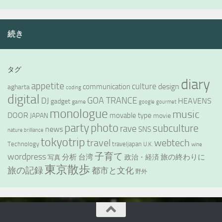
続き
タグ
diary
appetite
culture
design
communication
agharta
coding
digital
GOA TRANCE
DJ
HEAVENS
gadget
game
google
gourmet
monologue
music
DOOR
movable type
JAPAN
movie
party
photo
subculture
rave
news
SNS
nature brilliance
tokyotrip
webtech
travel
Technology
traveljapan
U.K.
wine
wordpress
子育て
分析
台湾
旅の終わりに
政治・経済
写真
東京散歩
旅の記録
都市と文化
野外