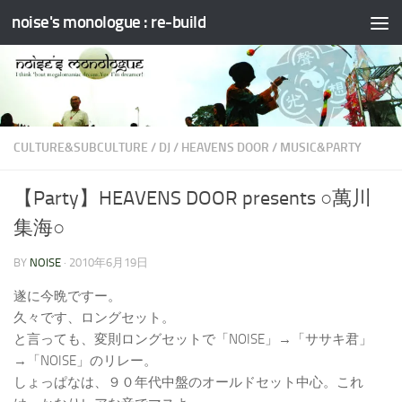
noise's monologue : re-build
コンテンツへスキップ
CULTURE&SUBCULTURE
/
DJ
/
HEAVENS DOOR
/
MUSIC&PARTY
【Party】HEAVENS DOOR presents ○萬川
集海○
BY
NOISE
·
2010年6月19日
遂に今晩ですー。
久々です、ロングセット。
と言っても、変則ロングセットで「NOISE」→「ササキ君」
→「NOISE」のリレー。
しょっぱなは、９０年代中盤のオールドセット中心。これ