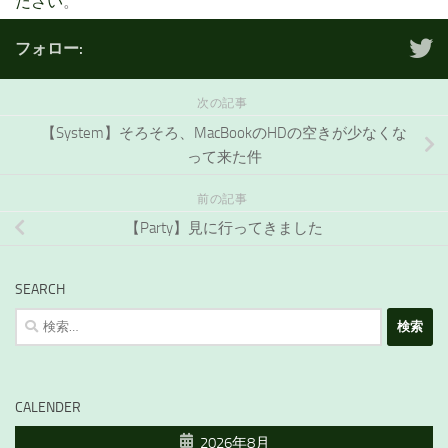
ださい
。
フォロー:
次の記事
【System】そろそろ、MacBookのHDの空きが少なくな
って来た件
前の記事
【Party】見に行ってきました
SEARCH
検
索:
CALENDER
2026年8月