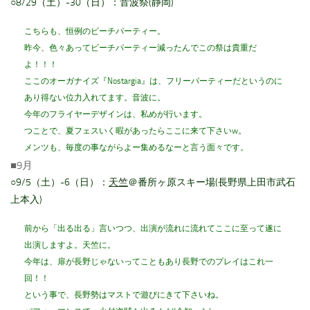
○8/29（土）-30（日）：音波祭(静岡)
こちらも、恒例のビーチパーティー。
昨今、色々あってビーチパーティー減ったんでこの祭は貴重だ
よ！！！
ここのオーガナイズ『Nostargia』は、フリーパーティーだというのに
あり得ない位力入れてます。音波に。
今年のフライヤーデザインは、私めが行います。
つことで、夏フェスいく暇があったらここに来て下さいw。
メンツも、毎度の事ながらよー集めるなーと言う面々です。
■9月
○9/5（土）-6（日）：
天竺
＠番所ヶ原スキー場(長野県上田市武石
上本入)
前から「出る出る」言いつつ、出演が流れに流れてここに至って遂に
出演しますよ。天竺に。
今年は、扉が長野じゃないってこともあり長野でのプレイはこれ一
回！！
という事で、長野勢はマストで遊びにきて下さいね。