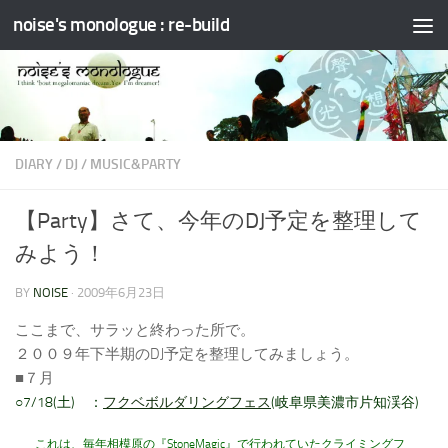
noise's monologue : re-build
コンテンツへスキップ
DIARY
/
DJ
/
MUSIC&PARTY
【Party】さて、今年のDJ予定を整理して
みよう！
BY
NOISE
·
2009年6月23日
ここまで、サラッと終わった所で。
２００９年下半期のDJ予定を整理してみましょう。
■７月
○7/18(土) ：
フクベボルダリングフェス
(岐阜県美濃市片知渓谷)
これは、毎年相模原の『StoneMagic』で行われていたクライミングフ