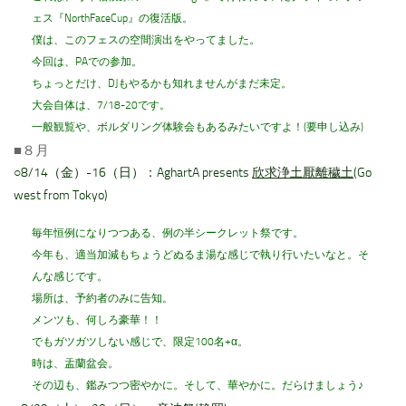
ェス『NorthFaceCup』の復活版。
僕は、このフェスの空間演出をやってました。
今回は、PAでの参加。
ちょっとだけ、DJもやるかも知れませんがまだ未定。
大会自体は、7/18-20です。
一般観覧や、ボルダリング体験会もあるみたいですよ！(要申し込み)
■８月
○8/14（金）-16（日）：AghartA presents
欣求浄土厭離穢土
(Go
west from Tokyo)
毎年恒例になりつつある、例の半シークレット祭です。
今年も、適当加減もちょうどぬるま湯な感じで執り行いたいなと。そ
んな感じです。
場所は、予約者のみに告知。
メンツも、何しろ豪華！！
でもガツガツしない感じで、限定100名+α。
時は、盂蘭盆会。
その辺も、鑑みつつ密やかに。そして、華やかに。だらけましょう♪