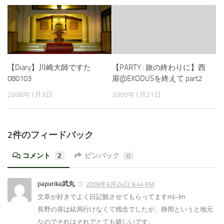
【Diary】川崎大師ですた
【PARTY : 旅の終わりに】西
080103
扉@EXODUSを終えて part2
2008年1月3日
2009年1月21日
2件のフィードバック
コメント
2
ピンバック
0
papurika武丸
2009年6月24日 9:44 PM
文章が好きでよく日記観させてもらってますm(–)m
長野の扉は結局行けなくて残念でしたが、静岡というと地元
なのでそれはそれでとても嬉しいです。