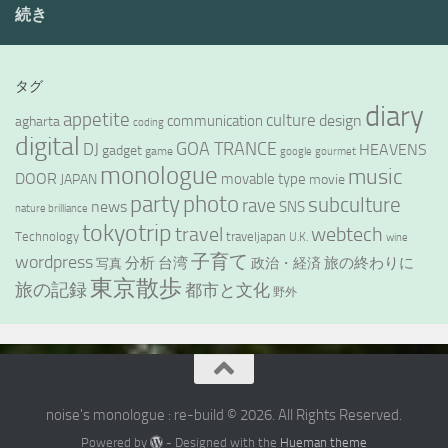
続き
タグ
diary
appetite
culture
design
communication
agharta
coding
digital
GOA TRANCE
DJ
HEAVENS
gadget
game
google
gourmet
monologue
music
DOOR
movable type
JAPAN
movie
party
photo
subculture
rave
news
SNS
nature brilliance
tokyotrip
webtech
travel
Technology
traveljapan
U.K.
wine
wordpress
子育て
分析
台湾
旅の終わりに
政治・経済
写真
東京散歩
旅の記録
都市と文化
野外
noise's monologue : re-build © 2026. All Rights Reserved.
Powered by
- Designed with the
Hueman theme