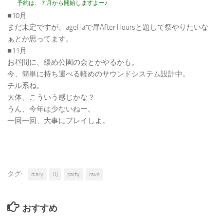
予約は、７月から開始しますよー♪
■10月
まだ未定ですが、ageHaで扉After Hoursと題して祭やりたいな
ぁとか思ってます。
■11月
お昼間に、緩め公園の会とかやるかも。
今、簡単に持ち運べる軽めのサウンドシステム設計中。
チル系ね。
大体、こういう感じかな？
うん、今年は少ないねー。
一回一回、大事にプレイしよ。
タグ:
diary
DJ
party
rave
おすすめ