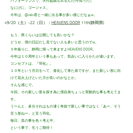
パフォーマンスで、火付盗賊も出るんだ(今知った)。
なにげに、ゴージャス。
今年は、@raki君と一緒に出る事が多い感じだなぁw。
○9/20（土）-22（日）：
HEAVENS DOOR
11th(静岡県)
もう、県くらいは公開しても良いかな？
どうせ、僕の日記だし見てない人も多いと思うのでw。
５年振りに、静岡に帰って来ますよHEAVENS DOOR。
今年は１０周年という事もあって、気合いに入りかたが違います。
コンセプトは、『羽化』。
１０年という月日をへて、進化して来た扉ですが、また新しい形に向
けて花火上げといた方が良いのかなとか。
そんな感じで。
今回、その新しい形を探す為に僕自身ちょっと実験的な事も考えてま
す。
うーんと、多分それはもの凄く奇抜で新しい事ではなく「あー、そう
言う形ねー」と言う羽化。
毎日、其の事を色々考え中。
という事で、乞うご期待！