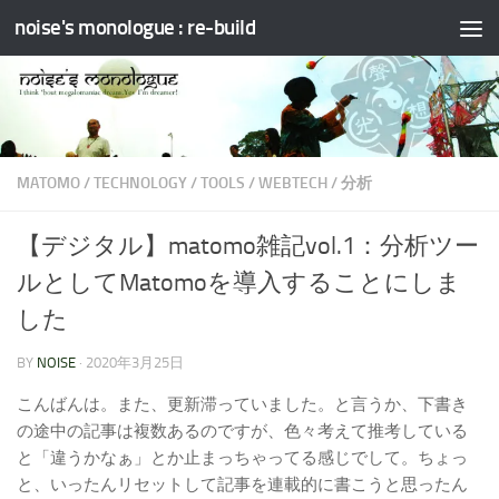
noise's monologue : re-build
コンテンツへスキップ
MATOMO
/
TECHNOLOGY
/
TOOLS
/
WEBTECH
/
分析
【デジタル】matomo雑記vol.1：分析ツー
ルとしてMatomoを導入することにしま
した
BY
NOISE
·
2020年3月25日
こんばんは。また、更新滞っていました。と言うか、下書き
の途中の記事は複数あるのですが、色々考えて推考している
と「違うかなぁ」とか止まっちゃってる感じでして。ちょっ
と、いったんリセットして記事を連載的に書こうと思ったん