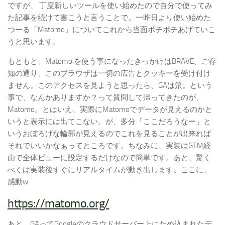
ですが、 丁度新しいツールを使い始めたので自分で使ってみ
た記事を続けて書こうと言うことで。一昨日より使い始めた
つーる「Matomo」についてこれから当面ボチボチあげていこ
うと思います。
もともと、Matomo を使う事になったきっかけはBRAVE。ご存
知の通り、このブラウザは一切の広告とクッキーを受け付け
ません。このアクセスを見ようと思ったら、GAは笊。という
事で、なんかありますか？って質問して帰ってきたのが、
Matomo。とはいえ、実際にMatomoでデータが見えるのかと
いうと表示には出てこない。が、多分「ここだろうなー」と
いうおぼろげな輪郭が見えるのでこれを見ることが出来れば
それでいいかなぁってところです。ちなみに、実装はGTM経
由で全体ビューに設定するだけなので簡単です。あと、驚く
べくは実装後すぐにリアルタイムが動き出します。ここに、
感動w
https://matomo.org/
あと、GAってGoogleのクラウドサーバー上にため込まれたデ