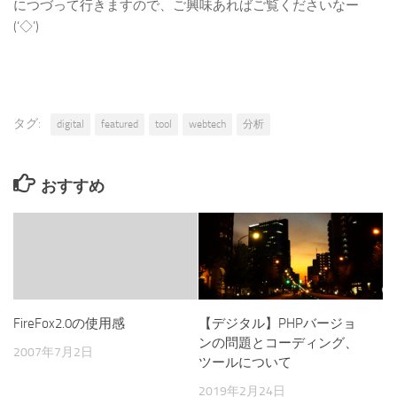
につづって行きますので、ご興味あればご覧くださいなー
(‘◇’)ゞ
タグ:
digital
featured
tool
webtech
分析
おすすめ
FireFox2.0の使用感
【デジタル】PHPバージョ
ンの問題とコーディング、
2007年7月2日
ツールについて
2019年2月24日