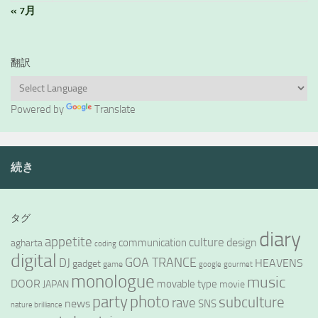
« 7月
翻訳
Powered by
Translate
続き
タグ
diary
appetite
culture
design
communication
agharta
coding
digital
GOA TRANCE
DJ
HEAVENS
gadget
game
google
gourmet
monologue
music
DOOR
movable type
JAPAN
movie
party
photo
subculture
rave
news
SNS
nature brilliance