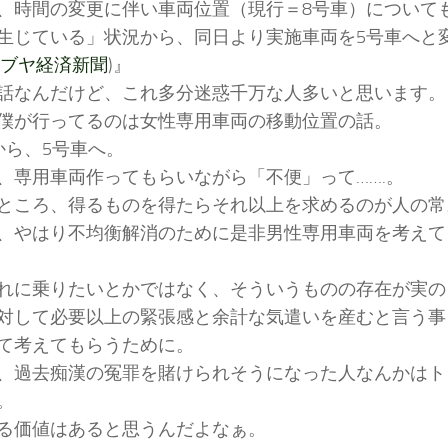
時間の変更に伴い車両位置（現行＝8号車）について
生じている」状況から、同日より実施車両を5号車へと変更する
ブヤ経済新聞
)』
話なんだけど、これ多分迷惑千万な人多いと思います。
僕が行ってるのは女性専用車両の移動位置の話。
から、5号車へ。
、専用車両作ってもらいながら「不便」って…….。
ところ、得るものを得たらそれ以上を求めるのが人の常
、やはり不均衡解消のために是非男性専用車両を考えて
れに乗りたいとかではなく、そういうものの存在が実の
対して必要以上の緊張感と余計な気遣いを産むと言う事
て考えてもらうために。
、過去痴漢の冤罪を賭けられそうになった人なんかはト
。
る価値はあると思うんだよなぁ。