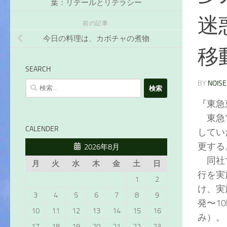
葉：リテールとリテラシー
迷
前の記事
今日の料理は、カボチャの煮物
移
SEARCH
BY
NOISE
検
索:
『東急
東急電
CALENDER
してい
更する
2026年8月
同社で
月
火
水
木
金
土
日
行を実
1
2
け、実
3
4
5
6
7
8
9
発〜1
10
11
12
13
14
15
16
み）。
17
18
19
20
21
22
23