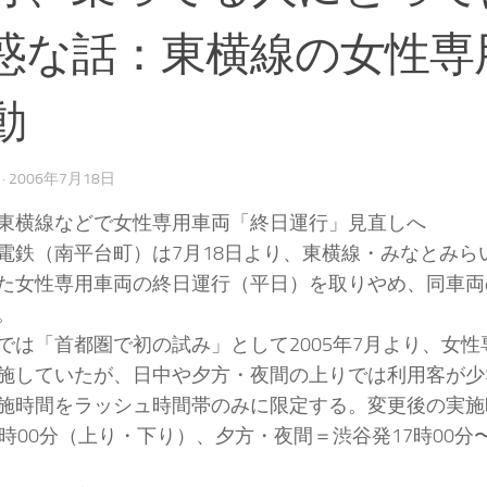
惑な話：東横線の女性専
動
·
2006年7月18日
東横線などで女性専用車両「終日運行」見直しへ
鉄（南平台町）は7月18日より、東横線・みなとみら
た女性専用車両の終日運行（平日）を取りやめ、同車両
。
は「首都圏で初の試み」として2005年7月より、女性
施していたが、日中や夕方・夜間の上りでは利用客が少
施時間をラッシュ時間帯のみに限定する。変更後の実施
0時00分（上り・下り）、夕方・夜間＝渋谷発17時00分