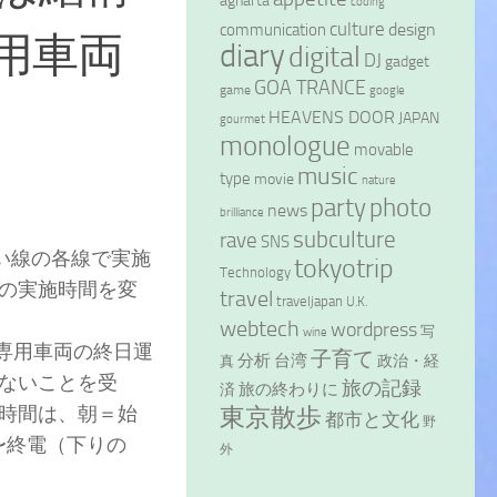
agharta
coding
culture
design
communication
用車両
diary
digital
DJ
gadget
GOA TRANCE
game
google
HEAVENS DOOR
JAPAN
gourmet
monologue
movable
music
type
movie
nature
party
photo
news
brilliance
subculture
rave
SNS
い線の各線で実施
tokyotrip
Technology
の実施時間を変
travel
traveljapan
U.K.
webtech
wordpress
写
wine
専用車両の終日運
子育て
分析
台湾
政治・経
真
ないことを受
旅の記録
旅の終わりに
済
時間は、朝＝始
東京散歩
都市と文化
野
〜終電（下りの
外