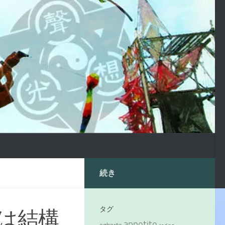
続き
タグ
は結構
appetite