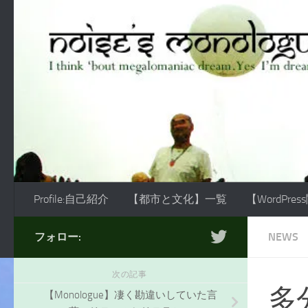
コンテンツへスキップ
Profile:自己紹介
【都市と文化】一覧
【WordPre
フォロー:
NEWS
次の記事
多
【Monologue】凄く勘違いしていた言