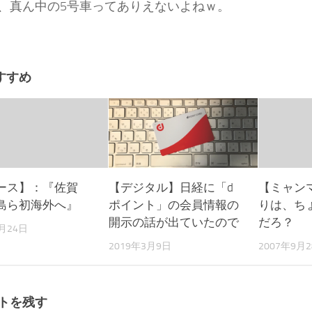
、真ん中の5号車ってありえないよねｗ。
すすめ
ース】：『佐賀
【デジタル】日経に「d
【ミャン
島ら初海外へ』
ポイント」の会員情報の
りは、ち
開示の話が出ていたので
だろ？
8月24日
2019年3月9日
2007年9月
トを残す