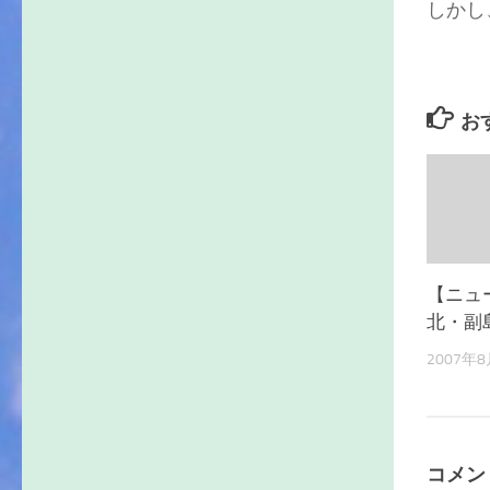
しかし
お
【ニュ
北・副
2007年
コメン