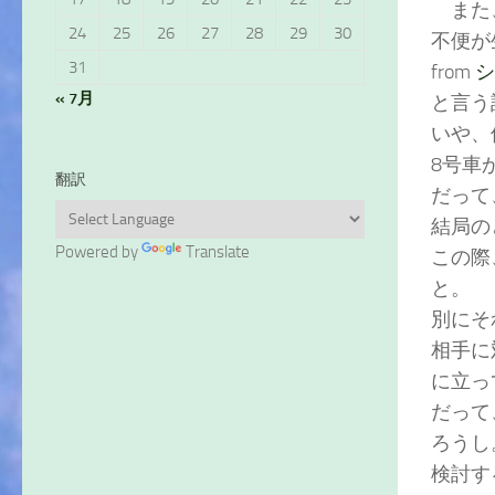
また、
24
25
26
27
28
29
30
不便が
31
from
シ
« 7月
と言う
いや、
8号車
翻訳
だって
結局の
Powered by
Translate
この際
と。
別にそ
相手に
に立っ
だって
ろうし
検討す