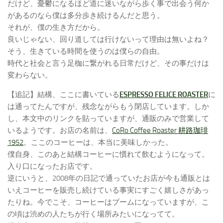
だけど、憂鬱になるほど道に迷いながら歩く事で出会う何か
があるのなら僕は多分歩き続けるんだと思う。
それが、僕の生き方だから。
良いじゃない、回り道しては行けないって理由は無いよね？
そう、生きている時間を使うのは僕らの自由。
時代と社会と言う足枷に繋がれる日常だけど、その事だけは
変わらない。
【追記】結構、ここに書いている
ESPRESSO FELICE ROASTER
に
は通ってたんですが、残念ながらもう閉店しています。しか
し、本文中のリンクを貼っていますが、通販のみで営業して
いるようです。お店の名前は、
CoRo Coffee Roaster 耕路珈琲
1952
。ここのコーヒーは、本当に美味しかった。
僕自身、このあと結構コーヒーに慣れて飲むようになって。
入り口になったお店です。
逆にいうと、2008年の日記で通っていたお店が今も通販とは
いえコーヒーを販売し続けている事実にすごく嬉しさがあっ
たりね。今でこそ、コーヒーはブームになっていますが、こ
の頃は渋めの人たちが行く場所みたいになってて。