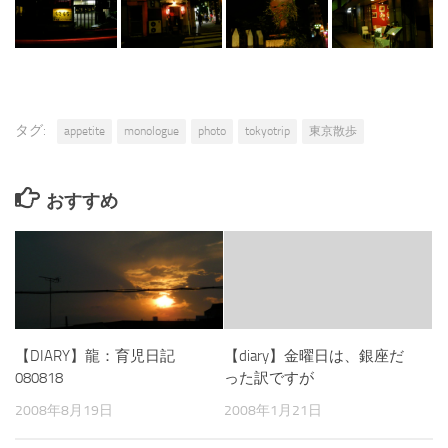
タグ:
appetite
monologue
photo
tokyotrip
東京散歩
おすすめ
【DIARY】龍：育児日記
【diary】金曜日は、銀座だ
080818
った訳ですが
2008年8月19日
2008年1月21日