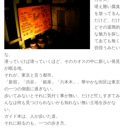
堪え難い腐臭
を放ってるん
だけど、だけ
どその退廃的
な魅力を探し
てあても無く
彷徨うみたい
な。
潜っていけば潜っていくほど、そのカオスの中に新しい発見
が眠る地。
それが、東京と言う都市。
「新宿」「渋谷」「銀座」「六本木」、華やかな街区は東京
の一つの側面に過ぎない。
歩いてみないとそれに気付く事が無い、だけど忙しすぎてみ
んなは何も見つけられないかも知れない無い土地を歩かな
い。
ガイド本は、人が歩いた道。
それに頼るのも、一つの歩き方。