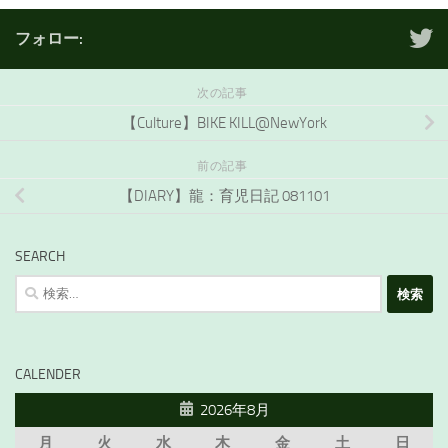
フォロー:
次の記事
【Culture】BIKE KILL@NewYork
前の記事
【DIARY】龍：育児日記 081101
SEARCH
検
索:
CALENDER
2026年8月
月
火
水
木
金
土
日