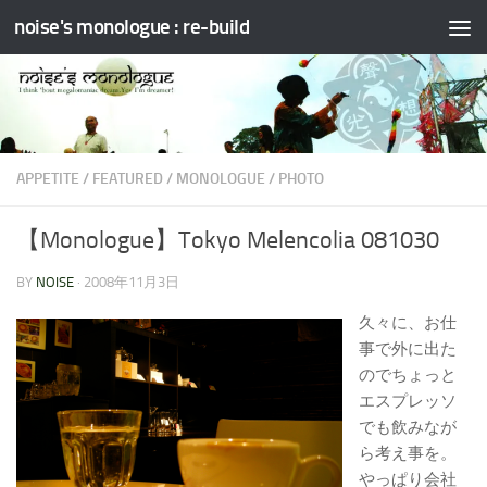
noise's monologue : re-build
コンテンツへスキップ
APPETITE
/
FEATURED
/
MONOLOGUE
/
PHOTO
【Monologue】Tokyo Melencolia 081030
BY
NOISE
·
2008年11月3日
久々に、お仕
事で外に出た
のでちょっと
エスプレッソ
でも飲みなが
ら考え事を。
やっぱり会社