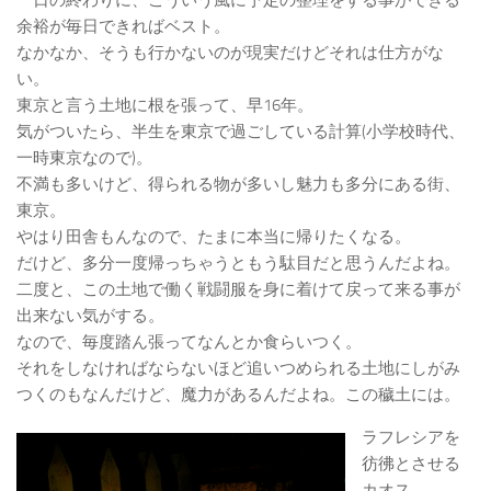
一日の終わりに、こういう風に予定の整理をする事ができる
余裕が毎日できればベスト。
なかなか、そうも行かないのが現実だけどそれは仕方がな
い。
東京と言う土地に根を張って、早16年。
気がついたら、半生を東京で過ごしている計算(小学校時代、
一時東京なので)。
不満も多いけど、得られる物が多いし魅力も多分にある街、
東京。
やはり田舎もんなので、たまに本当に帰りたくなる。
だけど、多分一度帰っちゃうともう駄目だと思うんだよね。
二度と、この土地で働く戦闘服を身に着けて戻って来る事が
出来ない気がする。
なので、毎度踏ん張ってなんとか食らいつく。
それをしなければならないほど追いつめられる土地にしがみ
つくのもなんだけど、魔力があるんだよね。この穢土には。
ラフレシアを
彷彿とさせる
カオス。