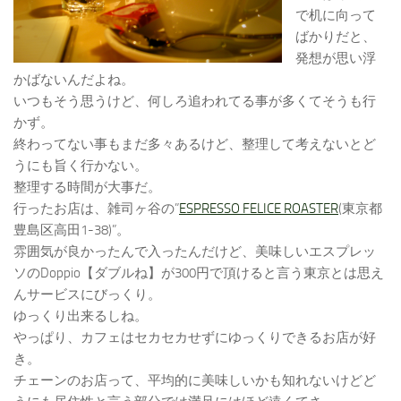
で机に向って
ばかりだと、
発想が思い浮
かばないんだよね。
いつもそう思うけど、何しろ追われてる事が多くてそうも行
かず。
終わってない事もまだ多々あるけど、整理して考えないとど
うにも旨く行かない。
整理する時間が大事だ。
行ったお店は、雑司ヶ谷の”
ESPRESSO FELICE ROASTER
(東京都
豊島区高田1-38)”。
雰囲気が良かったんで入ったんだけど、美味しいエスプレッ
ソのDoppio【ダブルね】が300円で頂けると言う東京とは思え
んサービスにびっくり。
ゆっくり出来るしね。
やっぱり、カフェはセカセカせずにゆっくりできるお店が好
き。
チェーンのお店って、平均的に美味しいかも知れないけどど