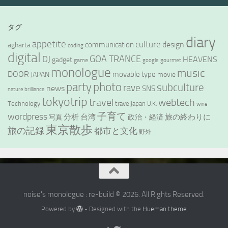
タグ
diary
appetite
culture
design
communication
agharta
coding
digital
GOA TRANCE
DJ
HEAVENS
gadget
game
google
gourmet
monologue
music
DOOR
movable type
JAPAN
movie
party
photo
subculture
rave
news
SNS
nature brilliance
tokyotrip
webtech
travel
Technology
traveljapan
U.K.
wine
wordpress
子育て
分析
台湾
旅の終わりに
政治・経済
写真
東京散歩
旅の記録
都市と文化
野外
noise's monologue : re-build © 2026. All Rights Reserved.
Powered by
- Designed with the
Hueman theme