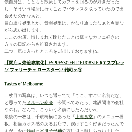
僕自身は、もともと散策してカフェを回るのが好きだった
し、そういう場所に行くことでバランスを取っていたので出
会えたのかなぁと。
目白通り界隈とか、音羽界隈は、かなり通ったなぁと今更な
がら思い出します。
ここのお店、惜しまれて閉じたことは様々なカフェ好きの
方々の日記からも推察されます。
二つ、気に入ったところをLINKしておきますね。
【閉店→焙煎専業化】ESPRESSO FELICE ROASTER(エスプレッ
ソ フェリーチェ ロースター) / 雑司ヶ谷
Tastes of Melbourne
二枚目の写真は、いつも通ってて「ここ、すごい名前だな」
と思ってた
メルヘン商会
。今調べてみたら、建設関連の会社
なのね。なんで、こういう名前にしたんだかw。
最後の一枚は、千歳橋横にあった「
上海食堂
」のメニュー看
板。相当カオス感のあるお店で、僕はすごく好きだったんで
すが、今は
雑司ヶ谷鬼子母神
の方に引っ越しちゃいました。