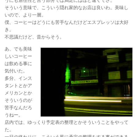
うにも居住性と言う部分では満足にはほど遠くてさ。
そういう意味で、こういう隠れ家的なお店は良いわ。美味し
いので、より一層。
僕、コーヒーはどうにも苦手なんだけどエスプレッソは大好
き。
不思議だけど、昔からそう。
あ、でも美味
しいコーヒー
は飲める事に
気付いた。
多分、インス
タントとかア
メリカンとか
そういうのが
苦手なんだろ
うねー。
店内では、ゆっくり予定表の整理とかそういうことをやって
た。