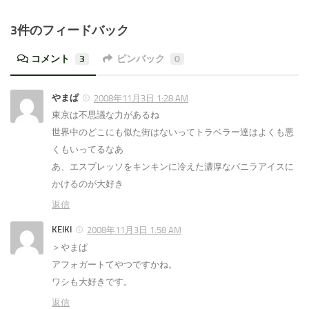
3件のフィードバック
コメント
3
ピンバック
0
やまぱ
2008年11月3日 1:28 AM
東京は不思議な力があるね
世界中のどこにも似た街はないってトラベラー達はよくも悪
くもいってるなあ
あ、エスプレッソをキンキンに冷えた濃厚なバニラアイスに
かけるのが大好き
返信
KEIKI
2008年11月3日 1:58 AM
＞やまぱ
アフォガートてやつですかね。
ワシも大好きです。
返信