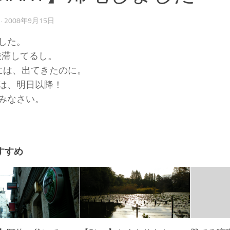
·
2008年9月15日
した。
m渋滞してるし。
には、出てきたのに。
は、明日以降！
みなさい。
すすめ