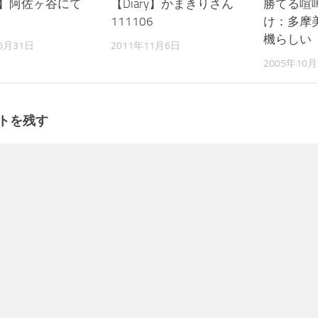
ry】阿佐ヶ谷にて
【Diary】かまきりさん
勝てる喧
1
111106
け：多摩
機らしい
0月31日
2011年11月6日
2005年10月
トを残す