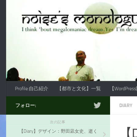
コンテンツへスキップ
Profile:自己紹介
【都市と文化】一覧
【WordPre
フォロー:
DIARY
次の記事
【
【Diary】デザイン：野田凪女史、逝く