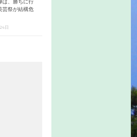
嘩は、勝ちに行
美芸祭が結構危
24日