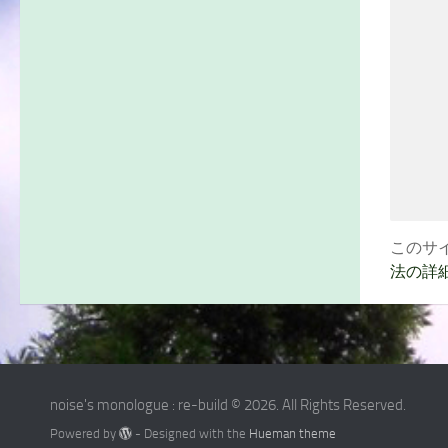
このサイ
法の詳
noise's monologue : re-build © 2026. All Rights Reserved.
Powered by
- Designed with the
Hueman theme