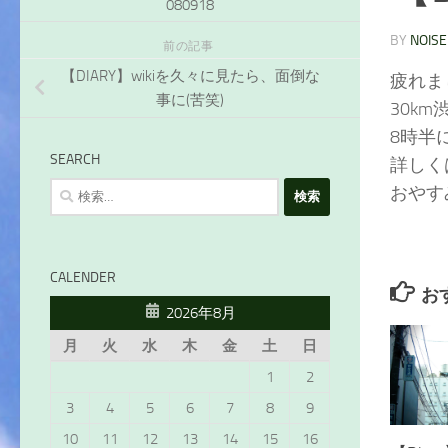
080918
BY
NOISE
前の記事
【DIARY】wikiを久々に見たら、面倒な
疲れま
事に(苦笑)
30k
8時半
SEARCH
詳しく
検
おやす
索:
CALENDER
お
2026年8月
月
火
水
木
金
土
日
1
2
3
4
5
6
7
8
9
10
11
12
13
14
15
16