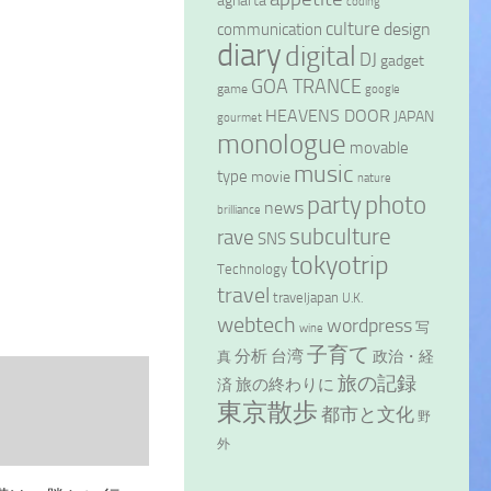
agharta
coding
culture
design
communication
diary
digital
DJ
gadget
GOA TRANCE
game
google
HEAVENS DOOR
JAPAN
gourmet
monologue
movable
music
type
movie
nature
party
photo
news
brilliance
subculture
rave
SNS
tokyotrip
Technology
travel
traveljapan
U.K.
webtech
wordpress
写
wine
子育て
分析
台湾
政治・経
真
旅の記録
旅の終わりに
済
東京散歩
都市と文化
野
外