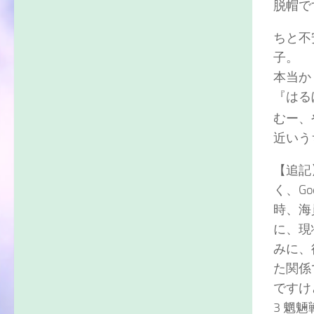
脱帽で
ちと不
子。
本当か
『はる
むー、
近いう
【追記
く、G
時、海
に、現
みに、
た関係
ですけ
3 魍魎