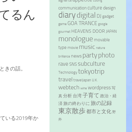
agharta
coding
culture
design
communication
てるん
diary
digital
DJ
gadget
GOA TRANCE
game
google
HEAVENS DOOR
JAPAN
gourmet
monologue
movable
music
type
movie
nature
party
photo
news
brilliance
subculture
rave
SNS
ときの話。
tokyotrip
Technology
travel
traveljapan
U.K.
webtech
wordpress
写
wine
子育て
分析
台湾
政治・経
真
旅の記録
旅の終わりに
済
東京散歩
都市と文化
野
いる2019年か
外