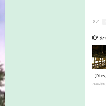
タグ:
m
お
【Dia
2006年