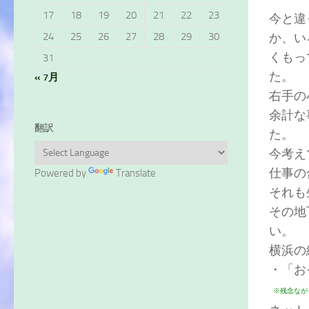
17
18
19
20
21
22
23
今と違
か、い
24
25
26
27
28
29
30
くもっ
31
た。
« 7月
右手の
余計な
翻訳
た。
今考え
仕事の
Powered by
Translate
それも
その地
い。
横浜の
・「お
※残念なが