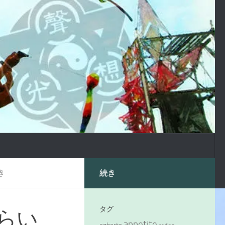
き
続き
タグ
らい
appetite