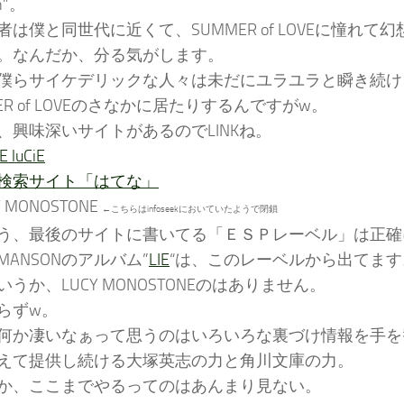
n”。
者は僕と同世代に近くて、SUMMER of LOVEに憧れて
。なんだか、分る気がします。
僕らサイケデリックな人々は未だにユラユラと瞬き続けるS
ER of LOVEのさなかに居たりするんですがw。
、興味深いサイトがあるのでLINKね。
E luCiE
検索サイト「はてな」
 MONOSTONE
←こちらはinfoseekにおいていたようで閉鎖
う、最後のサイトに書いてる「ＥＳＰレーベル」は正確
MANSONのアルバム”
LIE
“は、このレーベルから出てます
うか、LUCY MONOSTONEのはありません。
らずw。
何か凄いなぁって思うのはいろいろな裏づけ情報を手を
えて提供し続ける大塚英志の力と角川文庫の力。
か、ここまでやるってのはあんまり見ない。