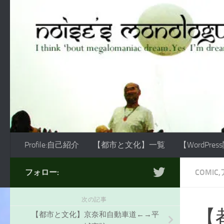
コンテンツへスキップ
Profile:自己紹介
【都市と文化】一覧
【WordPre
フォロー:
COMIC
次の記事
【
【都市と文化】京奈和自動車道←→平