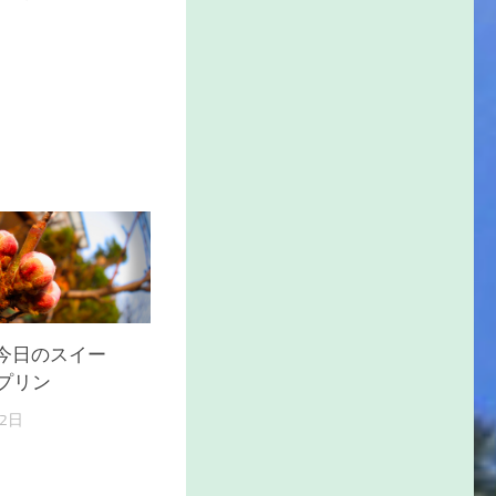
y】今日のスイー
プリン
22日