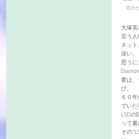
気分
大塚英
言う人
ネット
深い。
思うに、KE
Diam
要は、
び。
６０年代
でいた
LSD
って書かれ
その”L