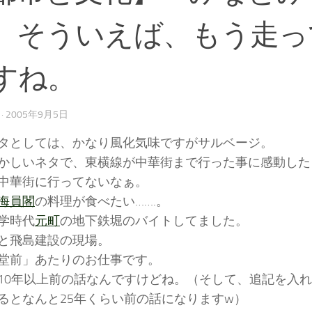
」そういえば、もう走っ
すね。
·
2005年9月5日
タとしては、かなり風化気味ですがサルベージ。
かしいネタで、東横線が中華街まで行った事に感動した
中華街に行ってないなぁ。
海員閣
の料理が食べたい…….。
学時代
元町
の地下鉄堀のバイトしてました。
と飛島建設の現場。
堂前」あたりのお仕事です。
10年以上前の話なんですけどね。（そして、追記を入れて
るとなんと25年くらい前の話になりますw）