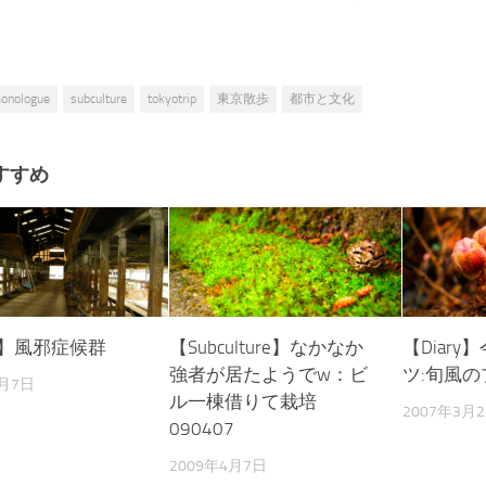
onologue
subculture
tokyotrip
東京散歩
都市と文化
すすめ
ry】風邪症候群
【Subculture】なかなか
【Diar
強者が居たようでw：ビ
ツ:旬風の
6月7日
ル一棟借りて栽培
2007年3月
090407
2009年4月7日