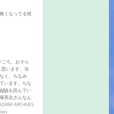
無くなってる様
年ごろ。おそら
かと思います。当
なく。ちなみ
ています。ちな
ARA
を読んでい
塚英志さんなん
 ARCHIVES
ise）