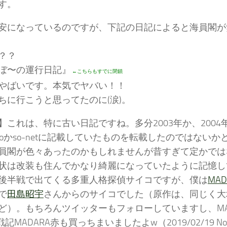
す。
安になっているのですが、下記の日記によると海員閣が
？？
ぼ〜の運行日記』
←こちらもすでに閉鎖
やばいです。本気でヤバい！！
ちに行こうと思ってたのに(涙)。
】これは、特に古い日記ですね。多分2003年か、2004
ooかso-netに記載していたものを転載したのではない
員閣が色々あったのかもしれませんが昔すぎて定かでは
状は改装も住んでかなり綺麗になっていたように記憶し
後半戦で出てくる多重人格探偵サイコですが、僕は
MAD
で
田島昭宇
さんからのサイコでした（原作は、同じく大
ど）。もちろんツイッターもフォローしていますし、MADARA
戦記MADARA赤も買っちまいましたよw（2019/02/19 No