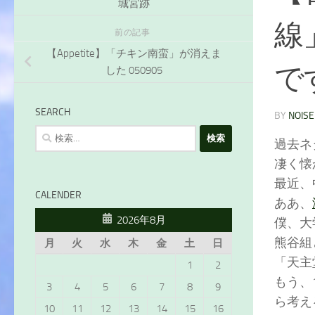
城宮跡
線
前の記事
【Appetite】「チキン南蛮」が消えま
で
した 050905
SEARCH
BY
NOISE
検
過去ネ
索:
凄く懐
最近、
CALENDER
ああ、
2026年8月
僕、大
熊谷組
月
火
水
木
金
土
日
「天主
1
2
もう、
3
4
5
6
7
8
9
ら考え
10
11
12
13
14
15
16