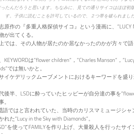
だったんだろうと思います。ちなみに、見ての通りサイコはほぼ初
す。子供に読むことを許可しているので、２つ帯を破られまし
志原作の『多重人格探偵サイコ』という漫画に、”LUCY MO
物が出てくる。
上では、その人物が居たのか居なかったのかが方々で語
YWORDは”flower children”，”Charles Manson”，”Lucy i
onds”では無いかと。
サイケデリックムーブメントにおけるキーワードを盛り
後半、LSDに酔っていたヒッピーが自分達の事を”flower c
事。
の隠語ではと言われていた、当時のカリスマミュージシャン”B
た”Lucy in the Sky with Diamonds”。
SD”を使ってFAMILYを作り上げ、大量殺人を行ったサイコ”C