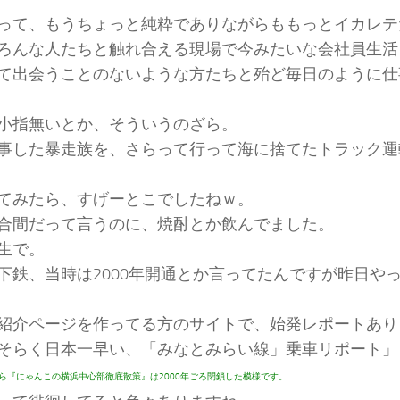
って、もうちょっと純粋でありながらももっとイカレテ
ろんな人たちと触れ合える現場で今みたいな会社員生活
て出会うことのないような方たちと殆ど毎日のように仕
小指無いとか、そういうのざら。
事した暴走族を、さらって行って海に捨てたトラック運
てみたら、すげーとこでしたねｗ。
合間だって言うのに、焼酎とか飲んでました。
生で。
下鉄、当時は2000年開通とか言ってたんですが昨日や
紹介ページを作ってる方のサイトで、始発レポートあり
そらく日本一早い、「みなとみらい線」乗車リポート」
ら『にゃんこの横浜中心部徹底散策』は2000年ごろ閉鎖した模様です。