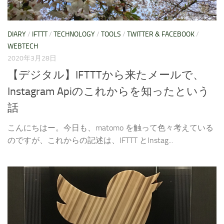
DIARY
/
IFTTT
/
TECHNOLOGY
/
TOOLS
/
TWITTER & FACEBOOK
/
WEBTECH
2020年3月28日
【デジタル】IFTTTから来たメールで、
Instagram Apiのこれからを知ったという
話
こんにちはー。今日も、matomo を触って色々考えている
のですが、これからの記述は、IFTTT とInstag...