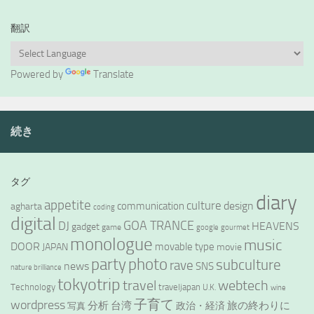
翻訳
Powered by
Translate
続き
タグ
diary
appetite
culture
design
communication
agharta
coding
digital
GOA TRANCE
DJ
HEAVENS
gadget
game
google
gourmet
monologue
music
DOOR
movable type
JAPAN
movie
party
photo
subculture
rave
news
SNS
nature brilliance
tokyotrip
webtech
travel
Technology
traveljapan
U.K.
wine
wordpress
子育て
分析
台湾
旅の終わりに
政治・経済
写真