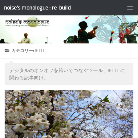
noise's monologue : re-build
コンテンツへスキップ
カテゴリー:
IFTTT
デジタルのオンオフを跨いでつなぐツール、IFTTT に
関わる記事向け。