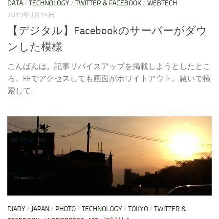
DATA
/
TECHNOLOGY
/
TWITTER & FACEBOOK
/
WEBTECH
2019年3月14日
【デジタル】Facebookのサーバーがダウ
ンした模様
こんばんは。記事リバイスアップを掲載しようとしたとこ
ろ、FFでアクセスしても画面がホワイトアウト。急いで検
索して...
DIARY
/
JAPAN
/
PHOTO
/
TECHNOLOGY
/
TOKYO
/
TWITTER &