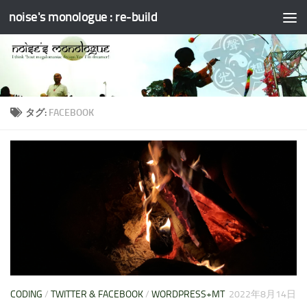
noise's monologue : re-build
コンテンツへスキップ
タグ:
FACEBOOK
CODING
/
TWITTER & FACEBOOK
/
WORDPRESS+MT
2022年8月14日