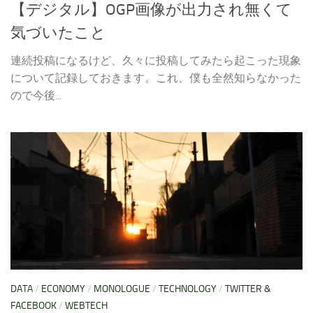
【デジタル】OGP画像が出力され無くて
気づいたこと
連続投稿になるけど、久々に投稿してみたら起こった現象
について記録しておきます。これ、僕も全然知らなかった
ので今後...
DATA
/
ECONOMY
/
MONOLOGUE
/
TECHNOLOGY
/
TWITTER &
FACEBOOK
/
WEBTECH