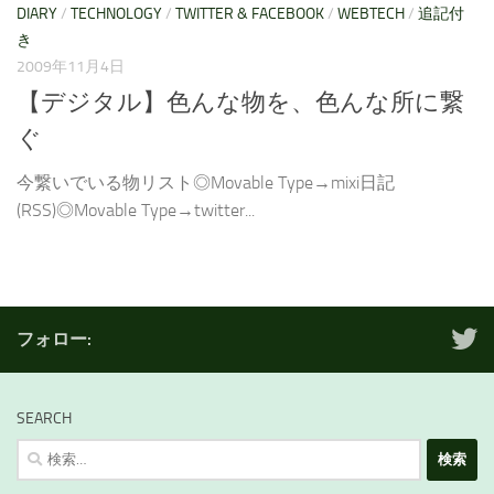
DIARY
/
TECHNOLOGY
/
TWITTER & FACEBOOK
/
WEBTECH
/
追記付
き
2009年11月4日
【デジタル】色んな物を、色んな所に繋
ぐ
今繋いでいる物リスト◎Movable Type→mixi日記
(RSS)◎Movable Type→twitter...
フォロー:
SEARCH
検
索: