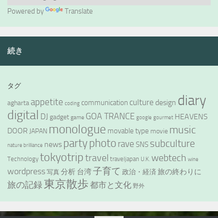
Powered by
Translate
続き
タグ
diary
appetite
culture
design
communication
agharta
coding
digital
GOA TRANCE
DJ
HEAVENS
gadget
game
google
gourmet
monologue
music
DOOR
movable type
JAPAN
movie
party
photo
subculture
rave
news
SNS
nature brilliance
tokyotrip
webtech
travel
Technology
traveljapan
U.K.
wine
wordpress
子育て
分析
台湾
旅の終わりに
政治・経済
写真
東京散歩
旅の記録
都市と文化
野外