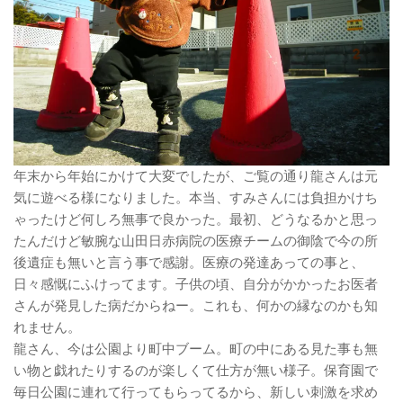
年末から年始にかけて大変でしたが、ご覧の通り龍さんは元
気に遊べる様になりました。本当、すみさんには負担かけち
ゃったけど何しろ無事で良かった。最初、どうなるかと思っ
たんだけど敏腕な山田日赤病院の医療チームの御陰で今の所
後遺症も無いと言う事で感謝。医療の発達あっての事と、
日々感慨にふけってます。子供の頃、自分がかかったお医者
さんが発見した病だからねー。これも、何かの縁なのかも知
れません。
龍さん、今は公園より町中ブーム。町の中にある見た事も無
い物と戯れたりするのが楽しくて仕方が無い様子。保育園で
毎日公園に連れて行ってもらってるから、新しい刺激を求め