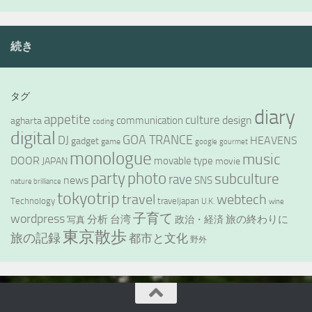
続き
タグ
diary
appetite
culture
design
communication
agharta
coding
digital
GOA TRANCE
DJ
HEAVENS
gadget
game
google
gourmet
monologue
music
DOOR
movable type
JAPAN
movie
party
photo
subculture
rave
news
SNS
nature brilliance
tokyotrip
webtech
travel
Technology
traveljapan
U.K.
wine
wordpress
子育て
分析
台湾
旅の終わりに
政治・経済
写真
東京散歩
旅の記録
都市と文化
野外