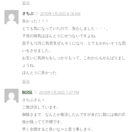
返信
さちぷ
2010年1月20日 8:18 AM
良かった！！！
とても気になっていたので、安心しました・・・。
子供の病気はほんとうにせつないですよね。
息子も12月に気管支ぜんそくになり、とてもかわいそうな思
いをさせました。
お互いに気持ちをしっかりもって、これからもがんばりまし
ょうね。
ほんとうに良かった
返信
NOISE
2010年1月29日 1:37 PM
さちぷさん＞
ご無沙汰しています。
御陰さまで、なんとか復活したんですが未だに肌には病の爪
痕が残ってて不憫です。
早く全開すると良いなーと思う事しきり。