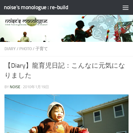
noise's monologue : re-build
コンテンツへスキップ
DIARY
/
PHOTO
/
子育て
【Diary】龍育児日記：こんなに元気にな
りました
BY
NOISE
·
2010年1月19日