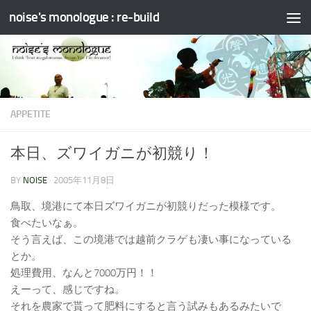
noise's monologue : re-build
コンテンツへスキップ
APPETITE
本日、ズワイガニが初競り！
BY
NOISE
·
2005年11月8日
鳥取、境港にて本日ズワイガニが初競りだった模様です。
食べたいなぁ。
そう言えば、この境港では越前クラゲも凄い事になっている
とか。
処理費用、なんと7000万円！！
えーって、感じですね。
それを農家で貰って肥料にすると言う試みもあるみたいで