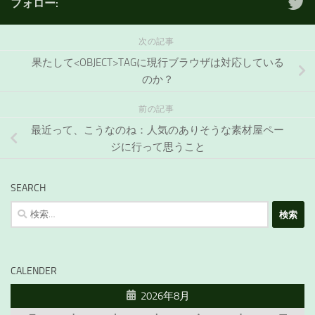
フォロー:
次の記事
果たして<OBJECT>TAGに現行ブラウザは対応している
のか？
前の記事
最近って、こうなのね：人気のありそうな素材屋ペー
ジに行って思うこと
SEARCH
検
索:
CALENDER
2026年8月