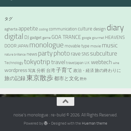
タグ
diary
appetite
culture
design
communication
agharta
coding
digital
GOA TRANCE
DJ
HEAVENS
gadget
game
google
gourmet
monologue
music
DOOR
movable type
JAPAN
movie
party
photo
subculture
rave
news
SNS
nature brilliance
tokyotrip
webtech
travel
Technology
traveljapan
U.K.
wine
wordpress
子育て
分析
台湾
旅の終わりに
政治・経済
写真
東京散歩
旅の記録
都市と文化
野外
noise's monologue : re-build © 2026. All Rights Reserved.
Powered by
- Designed with the
Hueman theme