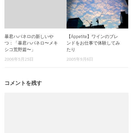
暴君ハバネロの新しいや
【Appetite】ワインのブレ
つ：「暴君ハバネロ〜メキ
ンドをお仕事で体験してみ
シコ荒野篇〜」
たり
2006年5月25日
2005年9月6日
コメントを残す