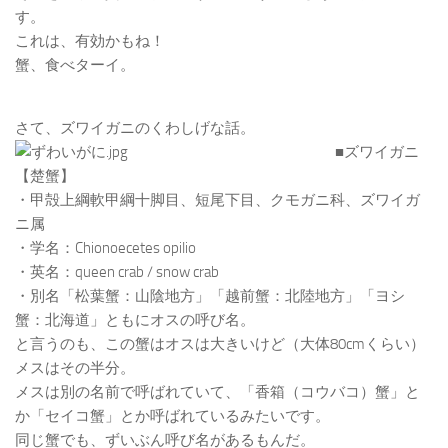
す。
これは、有効かもね！
蟹、食べターイ。
さて、ズワイガニのくわしげな話。
■ズワイガニ
【楚蟹】
・甲殻上綱軟甲綱十脚目、短尾下目、クモガニ科、ズワイガ
ニ属
・学名：Chionoecetes opilio
・英名：queen crab / snow crab
・別名「松葉蟹：山陰地方」「越前蟹：北陸地方」「ヨシ
蟹：北海道」ともにオスの呼び名。
と言うのも、この蟹はオスは大きいけど（大体80cmくらい）
メスはその半分。
メスは別の名前で呼ばれていて、「香箱（コウバコ）蟹」と
か「セイコ蟹」とか呼ばれているみたいです。
同じ蟹でも、ずいぶん呼び名があるもんだ。