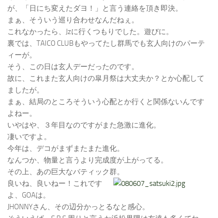
が、「日にち変えたダヨ！」と言う連絡を頂き即決。
まぁ、そういう巡り合わせなんだねぇ。
これなかったら、Jzに行くつもりでした。遊びに。
裏では、TAICO CLUBもやってたし群馬でも玄人向けのパーテ
ィーが。
そう、この日は玄人デーだったのです。
故に、これまた玄人向けの皐月祭は大丈夫か？とか心配して
ましたが。
まぁ、結局のところそういう心配とか行くと関係ないんです
よねー。
いやはや、３年目なのですがまた急激に進化。
凄いですよ。
今年は、デコがまずまたまた進化。
なんつか、物量と言うより完成度が上がってる。
その上、あの巨大なバティック群。
良いね、良いねー！これです
よ、GOAは。
JHONNYさん、その辺分かっとるなと感心。