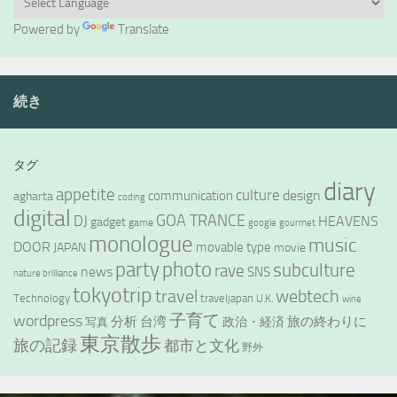
Powered by
Translate
続き
タグ
diary
appetite
culture
design
communication
agharta
coding
digital
GOA TRANCE
DJ
HEAVENS
gadget
game
google
gourmet
monologue
music
DOOR
movable type
JAPAN
movie
party
photo
subculture
rave
news
SNS
nature brilliance
tokyotrip
webtech
travel
Technology
traveljapan
U.K.
wine
wordpress
子育て
分析
台湾
旅の終わりに
政治・経済
写真
東京散歩
旅の記録
都市と文化
野外