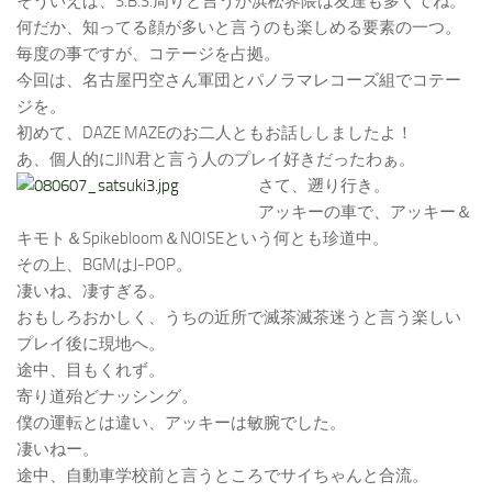
そういえば、S.B.S.周りと言うか浜松界隈は友達も多くてね。
何だか、知ってる顔が多いと言うのも楽しめる要素の一つ。
毎度の事ですが、コテージを占拠。
今回は、名古屋円空さん軍団とパノラマレコーズ組でコテー
ジを。
初めて、DAZE MAZEのお二人ともお話ししましたよ！
あ、個人的にJIN君と言う人のプレイ好きだったわぁ。
さて、遡り行き。
アッキーの車で、アッキー＆
キモト＆Spikebloom＆NOISEという何とも珍道中。
その上、BGMはJ-POP。
凄いね、凄すぎる。
おもしろおかしく、うちの近所で滅茶滅茶迷うと言う楽しい
プレイ後に現地へ。
途中、目もくれず。
寄り道殆どナッシング。
僕の運転とは違い、アッキーは敏腕でした。
凄いねー。
途中、自動車学校前と言うところでサイちゃんと合流。