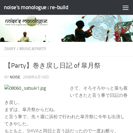
noise's monologue : re-build
コンテンツへスキップ
DIARY
/
MUSIC&PARTY
【Party】巻き戻し日記 of 皐月祭
BY
NOISE
·
2008年6月19日
さて、そろそろやっと落ち着
いてきたと言う事で日記の巻
き戻し。
まずは、皐月祭からだね。
と言う事で、先々週に浜松で行われた皐月祭に今年も出演し
てきやした。
もともと、SHIVAと同日と言う話だったので一度お断り。