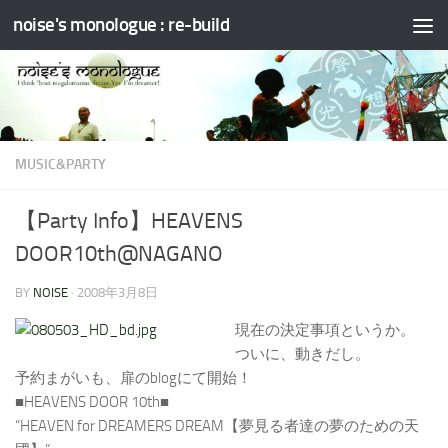
noise's monologue : re-build
コンテンツへスキップ
MUSIC&PARTY
【Party Info】HEAVENS
DOOR10th@NAGANO
BY
NOISE
·
2008年3月8日
現在の決定事項というか。
ついに、動きだし。
予約まがいも、扉のblogにて開始！
■HEAVENS DOOR 10th■
“HEAVEN for DREAMERS DREAM【夢見る者達の夢のための天