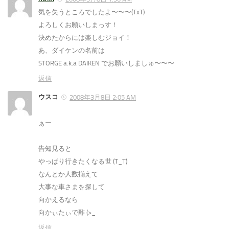
気を失うところでしたよ〜〜〜(TxT)
よろしくお願いしまっす！
決めたからには楽しむジョイ！
あ、ダイケンの名前は
STORGE a.k.a DAIKEN でお願いしましゅ〜〜〜
返信
ウスコ
2008年3月8日 2:05 AM
ぁー
告知見ると
やっぱり行きたくなる世 (T_T)
なんとか人数揃えて
大事な車さまを探して
向かえるなら
向かぃたぃで酢 (>_
返信