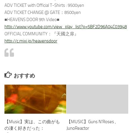
ADV TICKET with Official T-Shirts : 9500yen
ADV TICKET CHANGE @ GATE：8500yen
■HEAVENS DOOR 9th Video■
http://www.youtube.com/view_play_list?p=5BF2D96A04C03948
OFFICIAL COMMUNITY：『天國之扉』
http://c.mixi.jp/heavensdoor
おすすめ
【Music】実は、この曲がも
【MUSIC】Guns N’Roses ,
の凄く好きだった：
JunoReactor