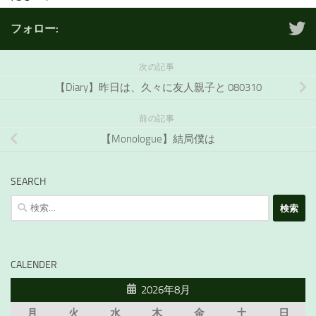
フォロー:
次の記事
【Diary】昨日は、久々に友人親子と 080310
前の記事
【Monologue】結局僕は
SEARCH
検
索:
CALENDER
2026年8月
月
火
水
木
金
土
日