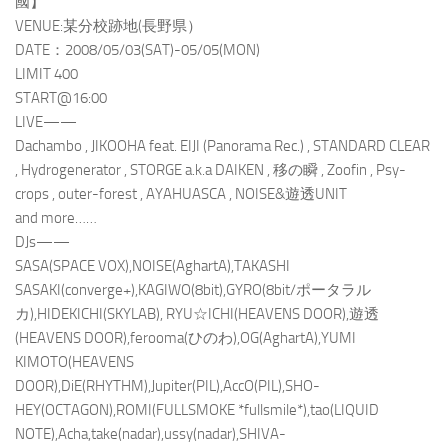
國】”
VENUE:某分校跡地(長野県）
DATE：2008/05/03(SAT)-05/05(MON)
LIMIT 400
START@16:00
LIVE——
Dachambo , JIKOOHA feat. EIJI (Panorama Rec.) , STANDARD CLEAR
, Hydrogenerator , STORGE a.k.a DAIKEN , 移の瞬 , Zoofin , Psy-
crops , outer-forest , AYAHUASCA , NOISE&遊透UNIT
and more……
DJs——
SASA(SPACE VOX),NOISE(AghartA),TAKASHI
SASAKI(converge+),KAGIWO(8bit),GYRO(8bit/ポータラル
カ),HIDEKICHI(SKYLAB), RYU☆ICHI(HEAVENS DOOR),遊透
(HEAVENS DOOR),ferooma(ひのわ),OG(AghartA),YUMI
KIMOTO(HEAVENS
DOOR),DiE(RHYTHM),Jupiter(PIL),AccO(PIL),SHO-
HEY(OCTAGON),ROMI(FULLSMOKE *fullsmile*),tao(LIQUID
NOTE),Acha,take(nadar),ussy(nadar),SHIVA-