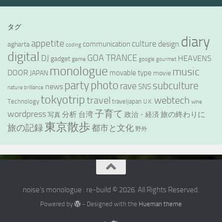
タグ
diary
appetite
culture
design
communication
agharta
coding
digital
GOA TRANCE
DJ
HEAVENS
gadget
game
google
gourmet
monologue
music
DOOR
movable type
JAPAN
movie
party
photo
subculture
rave
news
SNS
nature brilliance
tokyotrip
webtech
travel
Technology
traveljapan
U.K.
wine
wordpress
子育て
分析
台湾
旅の終わりに
政治・経済
写真
東京散歩
旅の記録
都市と文化
野外
noise's monologue : re-build © 2026. All Rights Reserved.
Powered by
- Designed with the
Hueman theme