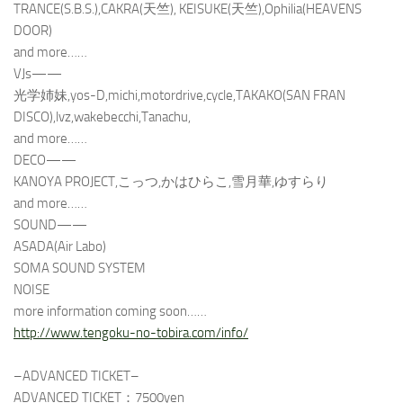
TRANCE(S.B.S.),CAKRA(天竺), KEISUKE(天竺),Ophilia(HEAVENS
DOOR)
and more……
VJs——
光学姉妹,yos-D,michi,motordrive,cycle,TAKAKO(SAN FRAN
DISCO),lvz,wakebecchi,Tanachu,
and more……
DECO——
KANOYA PROJECT,こっつ,かはひらこ,雪月華,ゆすらり
and more……
SOUND——
ASADA(Air Labo)
SOMA SOUND SYSTEM
NOISE
more information coming soon……
http://www.tengoku-no-tobira.com/info/
–ADVANCED TICKET–
ADVANCED TICKET：7500yen