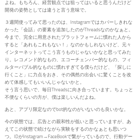
よね。もちろん、経営観点では狙ってはいると思うんだけど
開発の姿勢としては違うと言う意味で。
３週間使ってみて思ったのは、Instagramではカバーしきれな
かった「会話」の要素を追加したのがThreadsなのかなぁと。
今まで、完全に用意されたプラットフォームに慣れた人から
すると「あれもこれもない！」なのかもしれないけど、元々
インターネットってこう言うものじゃないかなと思ってみた
り。レコメンド的なもの、エコーチェンバー的なもの、フィ
ルターバブル的なものに慣れすぎてる僕らだけど、「探しに
行くこと」に力点をおき、その偶然の出会いに驚くことを改
めて体感してもいいんじゃないかと。
そう言う思いで、毎日Threadsに向き合っています。ちょっと
不便なくらいの方が、僕は楽しいんだよね。
あと、アプリ限定なのでbot的なのがいないのも良いかな。
今の状態では、広告との親和性が低いと思っていますが、あ
えてこの状態で続けながら実験をするのかなぁとも思いつ
つ。IDがInstagram→FaceBookで繋がっているので、行動デー