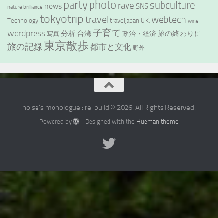
party
photo
subculture
rave
news
SNS
nature brilliance
tokyotrip
webtech
travel
Technology
traveljapan
U.K.
wine
wordpress
子育て
分析
台湾
旅の終わりに
政治・経済
写真
東京散歩
旅の記録
都市と文化
野外
noise's monologue : re-build © 2026. All Rights Reserved.
Powered by
- Designed with the
Hueman theme