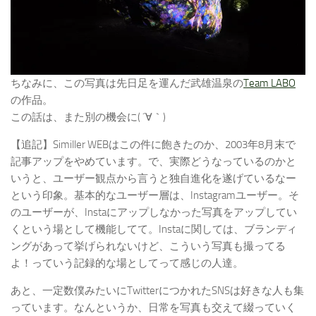
ちなみに、この写真は先日足を運んだ武雄温泉の
Team LABO
の作品。
この話は、また別の機会に( ´∀｀)
【追記】Similler WEBはこの件に飽きたのか、2003年8月末で
記事アップをやめています。で、実際どうなっているのかと
いうと、ユーザー観点から言うと独自進化を遂げているなー
という印象。基本的なユーザー層は、Instagramユーザー。そ
のユーザーが、Instaにアップしなかった写真をアップしてい
くという場として機能してて。Instaに関しては、ブランディ
ングがあって挙げられないけど、こういう写真も撮ってる
よ！っていう記録的な場としてって感じの人達。
あと、一定数僕みたいにTwitterにつかれたSNSは好きな人も集
っています。なんというか、日常を写真も交えて綴っていく