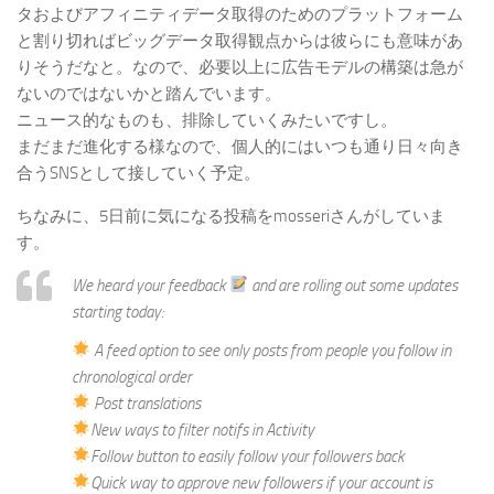
タおよびアフィニティデータ取得のためのプラットフォーム
と割り切ればビッグデータ取得観点からは彼らにも意味があ
りそうだなと。なので、必要以上に広告モデルの構築は急が
ないのではないかと踏んでいます。
ニュース的なものも、排除していくみたいですし。
まだまだ進化する様なので、個人的にはいつも通り日々向き
合うSNSとして接していく予定。
ちなみに、5日前に気になる投稿をmosseriさんがしていま
す。
We heard your feedback
and are rolling out some updates
starting today:
A feed option to see only posts from people you follow in
chronological order
Post translations
New ways to filter notifs in Activity
Follow button to easily follow your followers back
Quick way to approve new followers if your account is