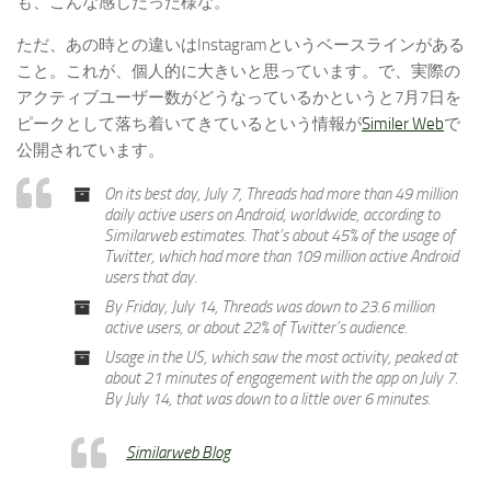
も、こんな感じだった様な。
ただ、あの時との違いはInstagramというベースラインがある
こと。これが、個人的に大きいと思っています。で、実際の
アクティブユーザー数がどうなっているかというと7月7日を
ピークとして落ち着いてきているという情報が
Similer Web
で
公開されています。
On its best day, July 7, Threads had more than 49 million
daily active users on Android, worldwide, according to
Similarweb estimates. That’s about 45% of the usage of
Twitter, which had more than 109 million active Android
users that day.
By Friday, July 14, Threads was down to 23.6 million
active users, or about 22% of Twitter’s audience.
Usage in the US, which saw the most activity, peaked at
about 21 minutes of engagement with the app on July 7.
By July 14, that was down to a little over 6 minutes.
Similarweb Blog