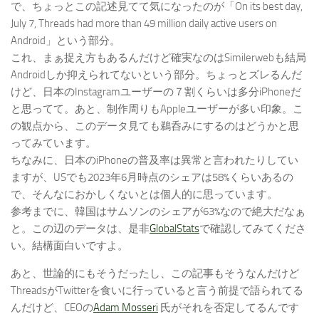
で、ちょっとこの記述見てて気になったのが「On its best day,
July 7, Threads had more than 49 million daily active users on
Android」という部分。
これ、まぁ捉え方もあるんだけど確実なのはSimilerwebも結局
Androidしか抑えられてないという部分。ちょっとズレるんだ
けど、日本のInstagramユーザーの７割くらいは多分iPhoneだ
と思ってて。あと、制作周りもAppleユーザーが多い印象。こ
の観点から、このデータ見ても鵜呑みにするのはどうかと思
ってみています。
ちなみに、日本のiPhoneの普及率は異常と言われたりしてい
ますが、USでも2023年6月時点のシェアは58%くらいあるの
で、そんなにおかしくないとは個人的に思っています。
参考までに、韓国はサムソンのシェアが63%なので絶大だなぁ
と。この辺のデータは、是非
GlobalStats
で確認してみてくださ
い。結構面白いですよ。
あと、世論的にもそうだったし、この記事もそうなんだけど
ThreadsがTwitterを食いに行っていると言う前提で語られてる
んだけど、CEOの
Adam Mosseri
氏がそれを否定してるんです