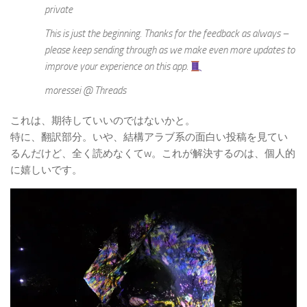
private
This is just the beginning. Thanks for the feedback as always –
please keep sending through as we make even more updates to
improve your experience on this app.
moressei @ Threads
これは、期待していいのではないかと。
特に、翻訳部分。いや、結構アラブ系の面白い投稿を見てい
るんだけど、全く読めなくてw。これが解決するのは、個人的
に嬉しいです。