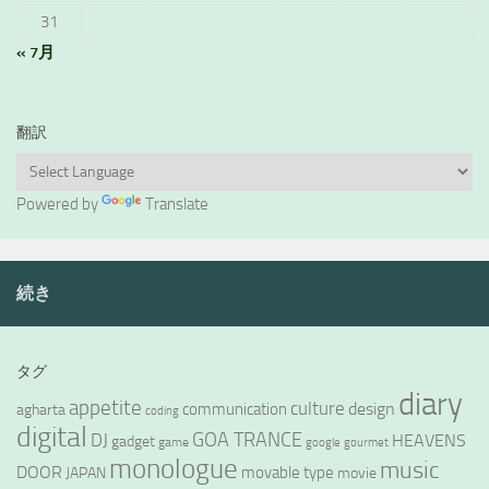
31
« 7月
翻訳
Powered by
Translate
続き
タグ
diary
appetite
culture
design
communication
agharta
coding
digital
GOA TRANCE
DJ
HEAVENS
gadget
game
google
gourmet
monologue
music
DOOR
movable type
JAPAN
movie