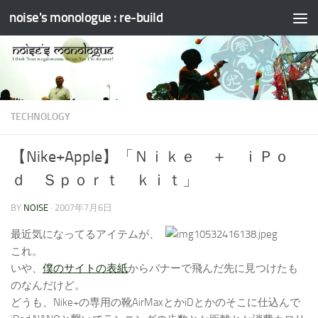
noise's monologue : re-build
コンテンツへスキップ
TECHNOLOGY
【Nike+Apple】「Ｎｉｋｅ ＋ ｉＰｏ
ｄ Ｓｐｏｒｔ ｋｉｔ」
BY
NOISE
·
2007年7月6日
最近気になってるアイテムが、
これ。
いや、
僕のサイトの表紙
からバナーで飛んだ先に見つけたも
のなんだけど。
どうも、Nike+の専用の靴AirMaxとかiDとかのそこに仕込んで