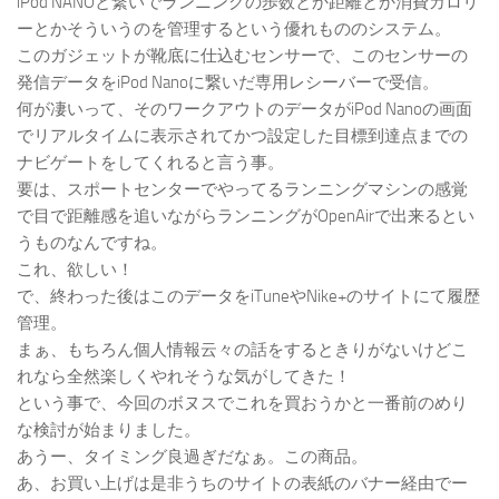
iPod NANOと繋いでランニングの歩数とか距離とか消費カロリ
ーとかそういうのを管理するという優れもののシステム。
このガジェットが靴底に仕込むセンサーで、このセンサーの
発信データをiPod Nanoに繋いだ専用レシーバーで受信。
何が凄いって、そのワークアウトのデータがiPod Nanoの画面
でリアルタイムに表示されてかつ設定した目標到達点までの
ナビゲートをしてくれると言う事。
要は、スポートセンターでやってるランニングマシンの感覚
で目で距離感を追いながらランニングがOpenAirで出来るとい
うものなんですね。
これ、欲しい！
で、終わった後はこのデータをiTuneやNike+のサイトにて履歴
管理。
まぁ、もちろん個人情報云々の話をするときりがないけどこ
れなら全然楽しくやれそうな気がしてきた！
という事で、今回のボヌスでこれを買おうかと一番前のめり
な検討が始まりました。
あうー、タイミング良過ぎだなぁ。この商品。
あ、お買い上げは是非うちのサイトの表紙のバナー経由でー