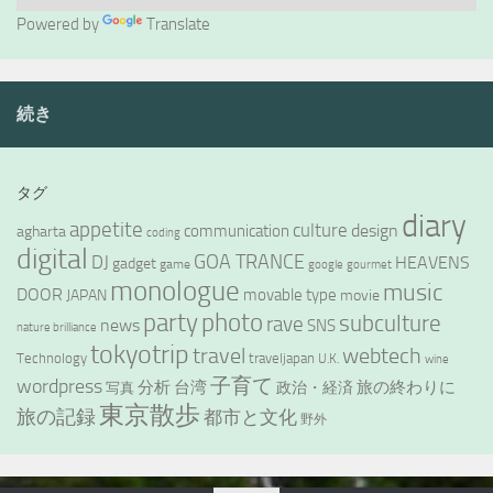
Powered by
Translate
続き
タグ
diary
appetite
culture
design
communication
agharta
coding
digital
GOA TRANCE
DJ
HEAVENS
gadget
game
google
gourmet
monologue
music
DOOR
movable type
JAPAN
movie
party
photo
subculture
rave
news
SNS
nature brilliance
tokyotrip
webtech
travel
Technology
traveljapan
U.K.
wine
wordpress
子育て
分析
台湾
旅の終わりに
政治・経済
写真
東京散歩
旅の記録
都市と文化
野外