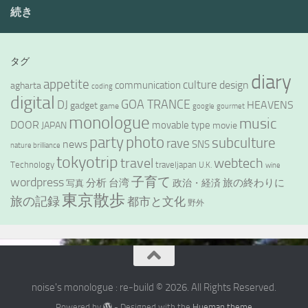
続き
タグ
diary
appetite
culture
design
communication
agharta
coding
digital
GOA TRANCE
DJ
HEAVENS
gadget
game
google
gourmet
monologue
music
DOOR
movable type
JAPAN
movie
party
photo
subculture
rave
news
SNS
nature brilliance
tokyotrip
webtech
travel
Technology
traveljapan
U.K.
wine
wordpress
子育て
分析
台湾
旅の終わりに
政治・経済
写真
東京散歩
旅の記録
都市と文化
野外
noise's monologue : re-build © 2026. All Rights Reserved.
Powered by
- Designed with the
Hueman theme