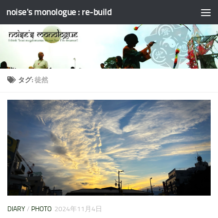
noise's monologue : re-build
コンテンツへスキップ
タグ:
徒然
DIARY
/
PHOTO
2024年11月4日