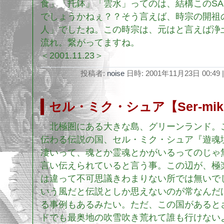
食」「托鉢」「雲水」ってのは、結構このSA
でしょうかねぇ？？そう言えば、時宗の開祖
人」でしたね。この時宗は、元はと言えば浄
流れ。繋がってますね。
＜2001.11.23＞
投稿者:
noise
日時: 2001年11月23日 00:49
|
セル・ミク・シュア【Ser-mik-
北極圏にある大きな島、グリーンランド。
伝わる伝説の国、セル・ミク・シュア『遊魂
凄いって、魂とか霊魂とかがいるってのじゃ
言い伝えられていると言う事。この辺が、極楽
は違って不可思議きわまりない所では無いで
いう風だと伝説としか思えないのが常なんだ
る事例もあるみたい。ただ、この国があると
ドでも最奥地の吹雪吹き荒れて誰も行けない