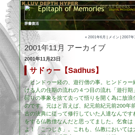
辞書復活
« 2001年6月
|
メイン
|
2007年
2001年11月 アーカイブ
2001年11月23日
サドゥー【Sadhus】
ヒンドゥー経の、遊行僧の事。ヒンドゥー
ける人の住期の流れの４つ目の流れ「遊行期
回りの事象を捨て去って悟りを開く為に放浪
のです。元はと言えば、紀元前紀元前200年前
古の法典に従って修行していた人達なんです
をする仏教僧なんだと思ってました。乞食は
よ！「こつじき」。これも、仏教においては