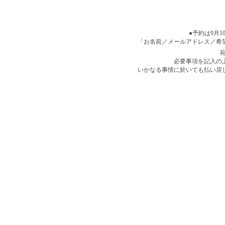
●予約は9月
「お名前／メールアドレス／希
必要事項を記入の
いかなる事情に於いても払い戻